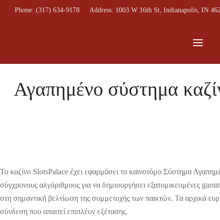
Phone: (317) 634-9178
Address: 1003 W 16th St, Indianapolis, IN 46
Αγαπημένο σύστημα καζίν
Το καζίνο SlotsPalace έχει εφαρμόσει το καινοτόμο Σύστημα Αγαπη
σύγχρονους αλγόριθμους για να δημιουργήσει εξατομικευμένες gami
στη σημαντική βελτίωση της συμμετοχής των παικτών. Τα αρχικά ευρ
σύνδεση που απαιτεί επιπλέον εξέτασης.