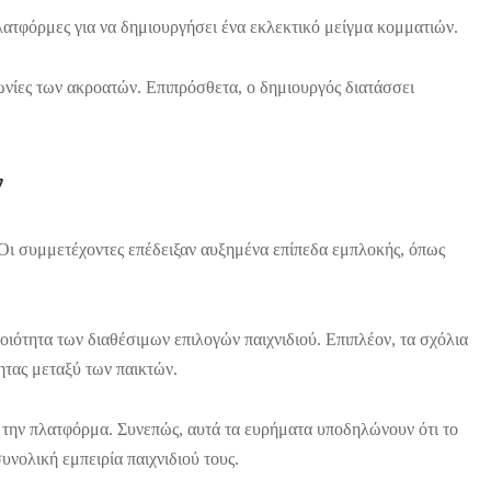
λατφόρμες για να δημιουργήσει ένα εκλεκτικό μείγμα κομματιών.
ωνίες των ακροατών. Επιπρόσθετα, ο δημιουργός διατάσσει
ν
 Οι συμμετέχοντες επέδειξαν αυξημένα επίπεδα εμπλοκής, όπως
ποιότητα των διαθέσιμων επιλογών παιχνιδιού. Επιπλέον, τα σχόλια
ητας μεταξύ των παικτών.
 την πλατφόρμα. Συνεπώς, αυτά τα ευρήματα υποδηλώνουν ότι το
συνολική εμπειρία παιχνιδιού τους.