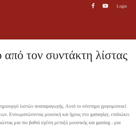
Login
 από τον συντάκτη λίστας
 δημιουργό λιστών αναπαραγωγής. Αυτό το σύστημα χρησιμοποιεί
εων. Ενσωματώνοντας μουσική και ήχους στο gameplay, επιδιώκει
ώντας μια πιο βαθιά σχέση μεταξύ μουσικής και gaming - μια