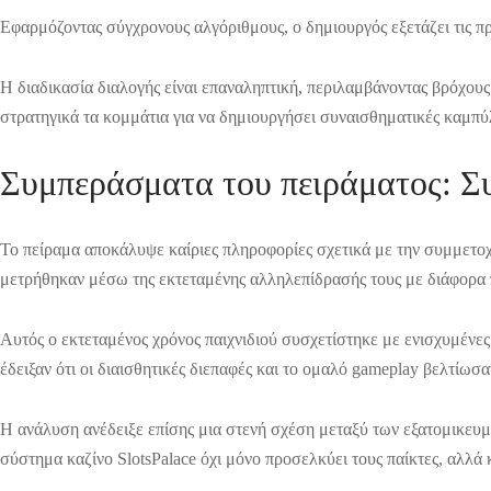
Εφαρμόζοντας σύγχρονους αλγόριθμους, ο δημιουργός εξετάζει τις π
Η διαδικασία διαλογής είναι επαναληπτική, περιλαμβάνοντας βρόχους
στρατηγικά τα κομμάτια για να δημιουργήσει συναισθηματικές καμπύλ
Συμπεράσματα του πειράματος: Σ
Το πείραμα αποκάλυψε καίριες πληροφορίες σχετικά με την συμμετοχ
μετρήθηκαν μέσω της εκτεταμένης αλληλεπίδρασής τους με διάφορα π
Αυτός ο εκτεταμένος χρόνος παιχνιδιού συσχετίστηκε με ενισχυμένες 
έδειξαν ότι οι διαισθητικές διεπαφές και το ομαλό gameplay βελτίω
Η ανάλυση ανέδειξε επίσης μια στενή σχέση μεταξύ των εξατομικευμ
σύστημα καζίνο SlotsPalace όχι μόνο προσελκύει τους παίκτες, αλλά κα