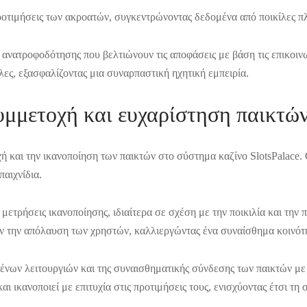
ροτιμήσεις των ακροατών, συγκεντρώνοντας δεδομένα από ποικίλες π
 ανατροφοδότησης που βελτιώνουν τις αποφάσεις με βάση τις επικοιν
ες, εξασφαλίζοντας μια συναρπαστική ηχητική εμπειρία.
υμμετοχή και ευχαρίστηση παικτώ
ή και την ικανοποίηση των παικτών στο σύστημα καζίνο SlotsPalace.
αιχνίδια.
μετρήσεις ικανοποίησης, ιδιαίτερα σε σχέση με την ποικιλία και την 
σαν την απόλαυση των χρηστών, καλλιεργώντας ένα συναίσθημα κοινότ
ένων λειτουργιών και της συναισθηματικής σύνδεσης των παικτών με
ι ικανοποιεί με επιτυχία στις προτιμήσεις τους, ενισχύοντας έτσι τη 