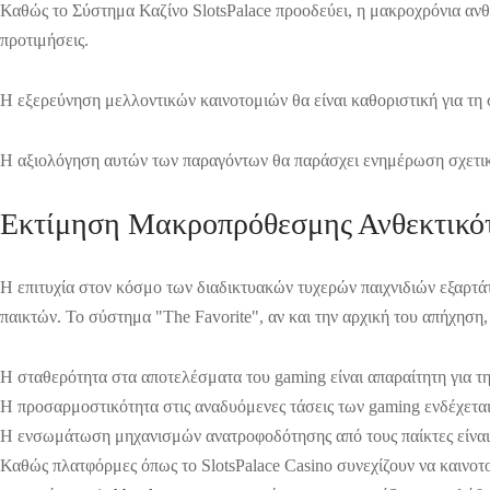
Καθώς το Σύστημα Καζίνο SlotsPalace προοδεύει, η μακροχρόνια ανθε
προτιμήσεις.
Η εξερεύνηση μελλοντικών καινοτομιών θα είναι καθοριστική για τη
Η αξιολόγηση αυτών των παραγόντων θα παράσχει ενημέρωση σχετικά 
Εκτίμηση Μακροπρόθεσμης Ανθεκτικό
Η επιτυχία στον κόσμο των διαδικτυακών τυχερών παιχνιδιών εξαρτά
παικτών. Το σύστημα "The Favorite", αν και την αρχική του απήχηση
Η σταθερότητα στα αποτελέσματα του gaming είναι απαραίτητη για τ
Η προσαρμοστικότητα στις αναδυόμενες τάσεις των gaming ενδέχεται
Η ενσωμάτωση μηχανισμών ανατροφοδότησης από τους παίκτες είναι δ
Καθώς πλατφόρμες όπως το SlotsPalace Casino συνεχίζουν να καινοτ