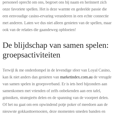
personeel oprecht om ons, begroet ons bij naam en herinnert zich
onze favoriete spellen. Het is deze warmte en gedeelde passie die
een eenvoudige casino-ervaring veranderen in een echte connectie
met anderen. Laten we dus niet alleen genieten van de spellen, maar
ook van de relaties die gaandeweg opbloeien!
De blijdschap van samen spelen:
groepsactiviteiten
Terwijl ik me onderdompel in de levendige sfeer van Loyal Casino,
kan ik niet anders dan genieten van
marketindex.com.au
de vreugde
van samen spelen in groepsverband. Er is iets heel bijzonders aan
samenkomen met vrienden of zelfs onbekenden aan een tafel,
grinniken, strategieën delen en de spanning van de voorpret delen.
Of het nu gaat om een opwindend potje poker of meedoen aan de
nieuwste gokkasttoernooien, deze momenten smeden banden en