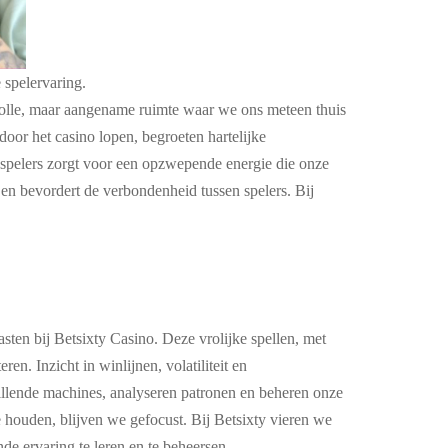
 spelervaring.
jlvolle, maar aangename ruimte waar we ons meteen thuis
oor het casino lopen, begroeten hartelijke
spelers zorgt voor een opzwepende energie die onze
en en bevordert de verbondenheid tussen spelers. Bij
ten bij Betsixty Casino. Deze vrolijke spellen, met
n. Inzicht in winlijnen, volatiliteit en
hillende machines, analyseren patronen en beheren onze
e houden, blijven we gefocust. Bij Betsixty vieren we
e ervaring te leren en te beheersen.