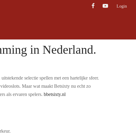
Login
mming in Nederland.
itstekende selectie spellen met een hartelijke sfeer.
 videoslots. Maar wat maakt Betsixty nu echt zo
s als ervaren spelers.
bbetsixty.nl
rkeur.