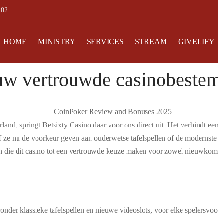
202
HOME
MINISTRY
SERVICES
STREAM
GIVELIFY
 uw vertrouwde casinobeste
nd, springt Betsixty Casino daar voor ons direct uit. Het verbindt een u
of ze nu de voorkeur geven aan ouderwetse tafelspellen of de modernste
n die dit casino tot een vertrouwde keuze maken voor zowel nieuwkomer
ronder klassieke tafelspellen en nieuwe videoslots, voor elke spelersvoo