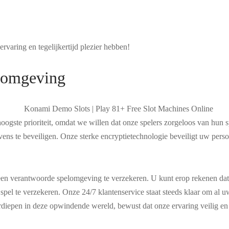
rvaring en tegelijkertijd plezier hebben!
meomgeving
oogste prioriteit, omdat we willen dat onze spelers zorgeloos van hun 
ns te beveiligen. Onze sterke encryptietechnologie beveiligt uw persoo
 een verantwoorde spelomgeving te verzekeren. U kunt erop rekenen dat
 spel te verzekeren. Onze 24/7 klantenservice staat steeds klaar om al 
iepen in deze opwindende wereld, bewust dat onze ervaring veilig en 