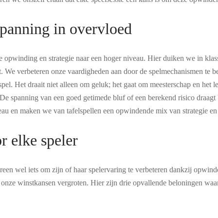
 spanning in overvloed
e opwinding en strategie naar een hoger niveau. Hier duiken we in klass
st. We verbeteren onze vaardigheden aan door de spelmechanismen te b
lspel. Het draait niet alleen om geluk; het gaat om meesterschap en het l
De spanning van een goed getimede bluf of een berekend risico draagt b
niveau en maken we van tafelspellen een opwindende mix van strategie 
r elke speler
reen wel iets om zijn of haar spelervaring te verbeteren dankzij opwi
k onze winstkansen vergroten. Hier zijn drie opvallende beloningen waa