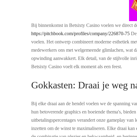
Bij binnenkomst in Betsixty Casino voelen we direct de
https://pitchbook.com/profiles/company/226870-75
De 
voelen. Het ontwerp combineert moderne esthetiek met 
medewerkers ons met welgemeende glimlachen, wat dat
opwinding aanwakkert. Elk detail, van de stijlvolle inri
Betsixty Casino voelt elk moment als een feest.
Gokkasten: Draai je weg n
Bij elke draai aan de hendel voelen we de spanning va
hun betoverende graphics en boeiende thema's, bieden me
uitbetalingspercentages verandert onze gameplay van l
inzetten om de winst te maximaliseren. Elke draai kan 
de combinatie van plezier en bekwaamheid, en herinner