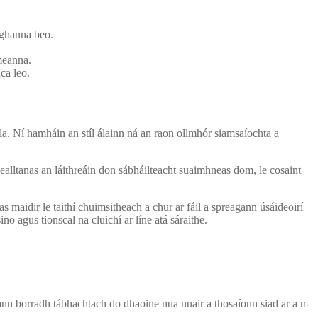
roghanna beo.
imeanna.
ca leo.
la. Ní hamháin an stíl álainn ná an raon ollmhór siamsaíochta a
gealltanas an láithreáin don sábháilteacht suaimhneas dom, le cosaint
 maidir le taithí chuimsitheach a chur ar fáil a spreagann úsáideoirí
no agus tionscal na cluichí ar líne atá sáraithe.
ann borradh tábhachtach do dhaoine nua nuair a thosaíonn siad ar a n-