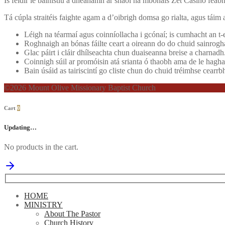
Is féidir le bainistiú a dhéanamh ar shaol na mbónais Zet Casino feabh
Tá cúpla straitéis faighte agam a d’oibrigh domsa go rialta, agus táim ar
Léigh na téarmaí agus coinníollacha i gcónaí; is cumhacht an t-
Roghnaigh an bónas fáilte ceart a oireann do do chuid sainrogh
Glac páirt i cláir dhílseachta chun duaiseanna breise a charnadh
Coinnigh súil ar promóisin atá srianta ó thaobh ama de le hagha
Bain úsáid as tairiscintí go cliste chun do chuid tréimhse cearr
©2026 Mount Olive Missionary Baptist Church
Cart
0
Updating…
No products in the cart.
Search
for:
HOME
MINISTRY
About The Pastor
Church History