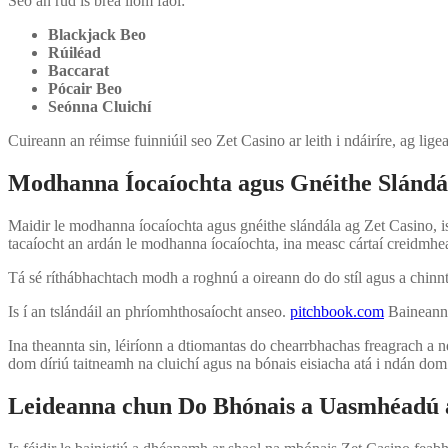
Seo an rud is breá liom faoi:
Blackjack Beo
Rúiléad
Baccarat
Pócair Beo
Seónna Cluichí
Cuireann an réimse fuinniúil seo Zet Casino ar leith i ndáiríre, ag lige
Modhanna Íocaíochta agus Gnéithe Slándá
Maidir le modhanna íocaíochta agus gnéithe slándála ag Zet Casino, is
tacaíocht an ardán le modhanna íocaíochta, ina measc cártaí creidmheas
Tá sé ríthábhachtach modh a roghnú a oireann do do stíl agus a chinntiú
Is í an tslándáil an phríomhthosaíocht anseo.
pitchbook.com
Baineann Z
Ina theannta sin, léiríonn a dtiomantas do chearrbhachas freagrach a 
dom díriú taitneamh na cluichí agus na bónais eisiacha atá i ndán dom
Leideanna chun Do Bhónais a Uasmhéadú 