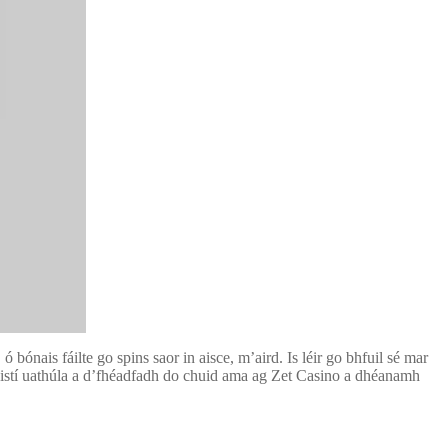
 bónais fáilte go spins saor in aisce, m’aird. Is léir go bhfuil sé mar
táistí uathúla a d’fhéadfadh do chuid ama ag Zet Casino a dhéanamh