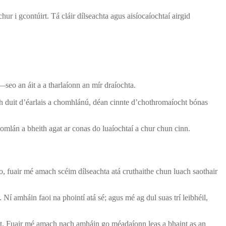
ur i gcontúirt. Tá cláir dílseachta agus aisíocaíochtaí airgid
h—seo an áit a a tharlaíonn an mír draíochta.
aidh duit d’éarlais a chomhlánú, déan cinnte d’chothromaíocht bónas
iomlán a bheith agat ar conas do luaíochtaí a chur chun cinn.
 fuair mé amach scéim dílseachta atá cruthaithe chun luach saothair
 Ní amháin faoi na phointí atá sé; agus mé ag dul suas trí leibhéil,
ht. Fuair mé amach nach amháin go méadaíonn leas a bhaint as an