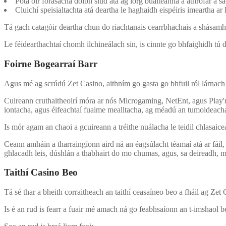
Pota óir forásacha dóibh siúd atá ag lorg buaiteanna a athrófar a sa
Cluichí speisialtachta atá deartha le haghaidh eispéiris imeartha ar 
Tá gach catagóir deartha chun do riachtanais cearrbhachais a shásamh, 
Le féidearthachtaí chomh ilchineálach sin, is cinnte go bhfaighidh tú 
Foirne Bogearraí Barr
Agus mé ag scrúdú Zet Casino, aithním go gasta go bhfuil ról lárnach a
Cuireann cruthaitheoirí móra ar nós Microgaming, NetEnt, agus Play'n G
iontacha, agus éifeachtaí fuaime mealltacha, ag méadú an tumoideacha
Is mór agam an chaoi a gcuireann a tréithe nuálacha le teidil chlasai
Ceann amháin a tharraingíonn aird ná an éagsúlacht téamaí atá ar fáil, 
ghlacadh leis, dúshlán a thabhairt do mo chumas, agus, sa deireadh, m
Taithí Casino Beo
Tá sé thar a bheith corraitheach an taithí ceasaíneo beo a fháil ag Zet
Is é an rud is fearr a fuair mé amach ná go feabhsaíonn an t-imshaol 