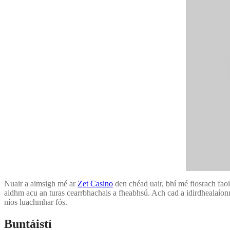
Nuair a aimsigh mé ar
Zet Casino
den chéad uair, bhí mé fiosrach faoi 
aidhm acu an turas cearrbhachais a fheabhsú. Ach cad a idirdhealaíon
níos luachmhar fós.
Buntáistí