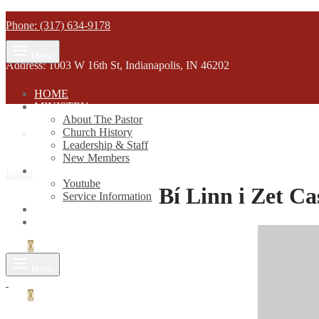
Phone: (317) 634-9178
Menu
Address: 1003 W 16th St, Indianapolis, IN 46202
HOME
MINISTRY
About The Pastor
Church History
Leadership & Staff
New Members
SERVICES
Login
Youtube
Bí Linn i Zet Ca
Service Information
STREAM
GIVELIFY
Cart
0
Menu
Cart
0