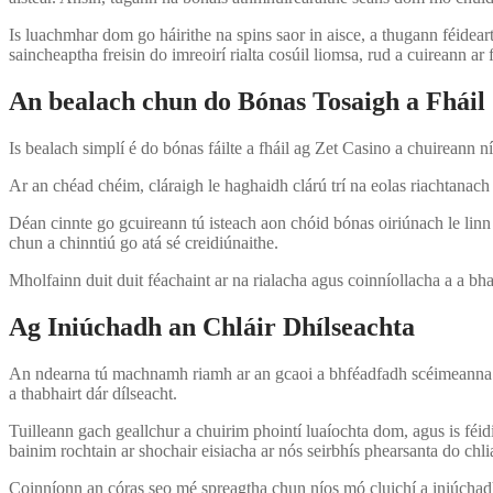
Is luachmhar dom go háirithe na spins saor in aisce, a thugann féideart
saincheaptha freisin do imreoirí rialta cosúil liomsa, rud a cuireann ar 
An bealach chun do Bónas Tosaigh a Fháil
Is bealach simplí é do bónas fáilte a fháil ag Zet Casino a chuireann n
Ar an chéad chéim, cláraigh le haghaidh clárú trí na eolas riachtanach a
Déan cinnte go gcuireann tú isteach aon chóid bónas oiriúnach le linn a
chun a chinntiú go atá sé creidiúnaithe.
Mholfainn duit duit féachaint ar na rialacha agus coinníollacha a a bh
Ag Iniúchadh an Chláir Dhílseachta
An ndearna tú machnamh riamh ar an gcaoi a bhféadfadh scéimeanna díl
a thabhairt dár dílseacht.
Tuilleann gach geallchur a chuirim phointí luaíochta dom, agus is féidi
bainim rochtain ar shochair eisiacha ar nós seirbhís phearsanta do chli
Coinníonn an córas seo mé spreagtha chun níos mó cluichí a iniúchad