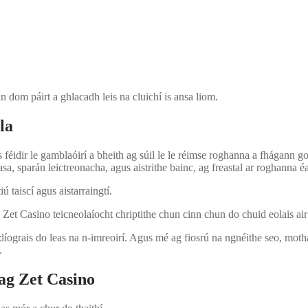
an dom páirt a ghlacadh leis na cluichí is ansa liom.
la
 féidir le gamblaóirí a bheith ag súil le le réimse roghanna a fhágann 
a, sparán leictreonacha, agus aistrithe bainc, ag freastal ar roghanna é
 taiscí agus aistarraingtí.
et Casino teicneolaíocht chriptithe chun cinn chun do chuid eolais air
ndíograis do leas na n-imreoirí. Agus mé ag fiosrú na ngnéithe seo, moth
.
ag Zet Casino