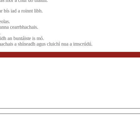
as mór a chur do thaithí.
 bís iad a roinnt libh.
eolas.
anna cearrbhachais.
.
idh an buntáiste is mó.
bhachais a shíneadh agus cluichí nua a imscrúdú.