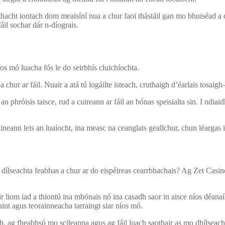
hacht iontach dom meaisíní nua a chur faoi thástáil gan mo bhuiséad a ch
fáil sochar dár n-díograis.
íos mó luacha fós le do seirbhís cluichíochta.
 chur ar fáil. Nuair a atá tú logáilte isteach, cruthaigh d’éarlais tosaig
n phróisis taisce, rud a cuireann ar fáil an bónas speisialta sin. I ndi
aineann leis an luaíocht, ina measc na ceanglais geallchur, chun léargas 
seachta feabhas a chur ar do eispéireas cearrbhachais? Ag Zet Casino,
r liom iad a thiontú ina mbónais nó ina casadh saor in aisce níos déanaí.
aint agus teorainneacha tarraingt siar níos mó.
h, ag fheabhsú mo scileanna agus ag fáil luach saothair as mo dhílseac