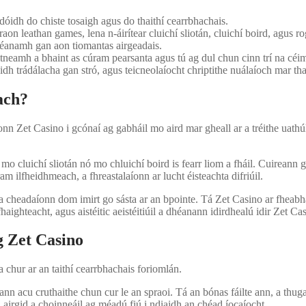
ardóidh do chiste tosaigh agus do thaithí cearrbhachais.
on leathan games, lena n-áirítear cluichí sliotán, cluichí boird, agus 
dhéanamh gan aon tiomantas airgeadais.
aitneamh a bhaint as cúram pearsanta agus tú ag dul chun cinn trí na cé
h trádálacha gan stró, agus teicneolaíocht chriptithe nuálaíoch mar tha
ach?
onn Zet Casino i gcónaí ag gabháil mo aird mar gheall ar a tréithe uathú
 mo cluichí sliotán nó mo chluichí boird is fearr liom a fháil. Cuireann 
m ilfheidhmeach, a fhreastalaíonn ar lucht éisteachta difriúil.
 cheadaíonn dom imirt go sásta ar an bpointe. Tá Zet Casino ar fheabhas
ighteacht, agus aistéitic aeistéitiúil a dhéanann idirdhealú idir Zet Casi
g Zet Casino
 chur ar an taithí cearrbhachais foriomlán.
n acu cruthaithe chun cur le an spraoi. Tá an bónas fáilte ann, a thug
airgid a choinneáil ag méadú fiú i ndiaidh an chéad íocaíocht.