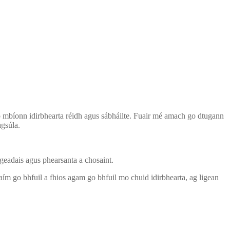
go mbíonn idirbhearta réidh agus sábháilte. Fuair mé amach go dtugann
agsúla.
geadais agus phearsanta a chosaint.
aím go bhfuil a fhios agam go bhfuil mo chuid idirbhearta, ag ligean