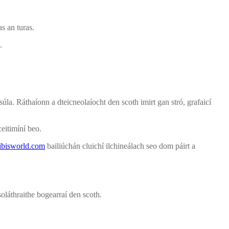
s an turas.
.
úla. Ráthaíonn a dteicneolaíocht den scoth imirt gan stró, grafaicí
eitimíní beo.
ibisworld.com
bailiúchán cluichí ilchineálach seo dom páirt a
soláthraithe bogearraí den scoth.