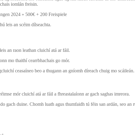
chais iomlán freisin.
hú leis an scéim dílseachta.
s an raon leathan cluichí atá ar fáil.
íonn mo thaithí cearrbhachais go mór.
 gcluichí ceasaíneo beo a thugann an gníomh díreach chuig mo scáileán.
éimse mór cluichí atá ar fáil a fhreastalaíonn ar gach saghas imreora.
 do gach duine. Chomh luath agus thumfaidh tú féin san ardán, seo an rud 