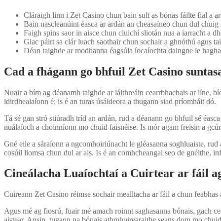
Cláraigh linn i Zet Casino chun bain sult as bónas fáilte fial a 
Bain nascleanúint éasca ar ardán an cheasaíneo chun dul chuig ra
Faigh spins saor in aisce chun cluichí sliotán nua a iarracht a 
Glac páirt sa clár luach saothair chun sochair a ghnóthú agus t
Déan taighde ar modhanna éagsúla íocaíochta daingne le haghaid
Cad a fhágann go bhfuil Zet Casino suntas
Nuair a bím ag déanamh taighde ar láithreáin cearrbhachais ar líne, bí
idirdhealaíonn é; is é an turas úsáideora a thugann siad príomháit dó.
Tá sé gan stró stiúradh tríd an ardán, rud a déanann go bhfuil sé éasca
nuálaíoch a choinníonn mo chuid faisnéise. Is mór agam freisin a gcúra
Gné eile a sáraíonn a ngcomhoiriúnacht le gléasanna soghluaiste, rud a
cosúil liomsa chun dul ar ais. Is é an comhcheangal seo de gnéithe, infha
Cineálacha Luaíochtaí a Cuirtear ar fáil a
Cuireann Zet Casino réimse sochair mealltacha ar fáil a chun feabhas a
Agus mé ag fiosrú, fuair mé amach roinnt saghasanna bónais, gach cean
aistear. Ansin, tugann na bónais athmhuirearaithe seans dom mo chuid 