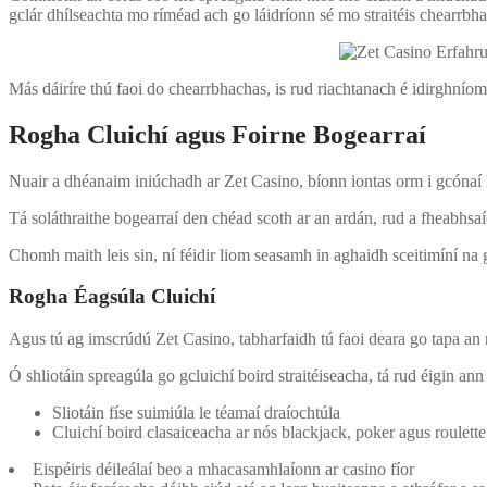
gclár dhílseachta mo ríméad ach go láidríonn sé mo straitéis chearrbha
Más dáiríre thú faoi do chearrbhachas, is rud riachtanach é idirghníom
Rogha Cluichí agus Foirne Bogearraí
Nuair a dhéanaim iniúchadh ar Zet Casino, bíonn iontas orm i gcónaí lei
Tá soláthraithe bogearraí den chéad scoth ar an ardán, rud a fheabhsa
Chomh maith leis sin, ní féidir liom seasamh in aghaidh sceitimíní na
Rogha Éagsúla Cluichí
Agus tú ag imscrúdú Zet Casino, tabharfaidh tú faoi deara go tapa an r
Ó shliotáin spreagúla go gcluichí boird straitéiseacha, tá rud éigin ann
Sliotáin físe suimiúla le téamaí draíochtúla
Cluichí boird clasaiceacha ar nós blackjack, poker agus roulette
Eispéiris déileálaí beo a mhacasamhlaíonn ar casino fíor