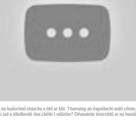
na luaíochtaí eisiacha a bhí ar fáil. Tharraing an éagsúlacht ardú céime, ó
n iad a idirdhealú óna chéile i ndáiríre? Déanaimis imscrúdú ar na bun