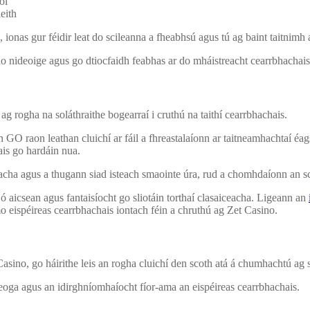
ol
leith
ionas gur féidir leat do scileanna a fheabhsú agus tú ag baint taitnimh a
do nideoige agus go dtiocfaidh feabhas ar do mháistreacht cearrbhachais
g rogha na soláthraithe bogearraí i cruthú na taithí cearrbhachais.
O raon leathan cluichí ar fáil a fhreastalaíonn ar taitneamhachtaí éags
is go hardáin nua.
ceacha agus a thugann siad isteach smaointe úra, rud a chomhdaíonn an sc
ó aicsean agus fantaisíocht go sliotáin torthaí clasaiceacha. Ligeann an
o eispéireas cearrbhachais iontach féin a chruthú ag Zet Casino.
 Casino, go háirithe leis an rogha cluichí den scoth atá á chumhachtú ag 
beoga agus an idirghníomhaíocht fíor-ama an eispéireas cearrbhachais.