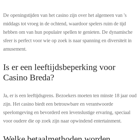
De openingstijden van het casino zijn over het algemeen van 's
middags tot vroeg in de ochtend, waardoor spelers ruim de tijd
hebben om van hun populaire spellen te genieten. De dynamische
sfeer is perfect voor wie op zoek is naar spanning en diversiteit in
amusement.
Is er een leeftijdsbeperking voor
Casino Breda?
Ja, er is een leeftijdsgrens. Bezoekers moeten ten minste 18 jaar oud
zijn. Het casino biedt een betrouwbare en verantwoorde
speelomgeving en bevorderd een levenslustige ervaring, speciaal
voor oudere die op zoek zijn naar opwindend entertainment.
Welke betaalmethoden worden