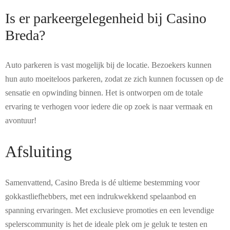
Is er parkeergelegenheid bij Casino
Breda?
Auto parkeren is vast mogelijk bij de locatie. Bezoekers kunnen
hun auto moeiteloos parkeren, zodat ze zich kunnen focussen op de
sensatie en opwinding binnen. Het is ontworpen om de totale
ervaring te verhogen voor iedere die op zoek is naar vermaak en
avontuur!
Afsluiting
Samenvattend, Casino Breda is dé ultieme bestemming voor
gokkastliefhebbers, met een indrukwekkend spelaanbod en
spanning ervaringen. Met exclusieve promoties en een levendige
spelerscommunity is het de ideale plek om je geluk te testen en