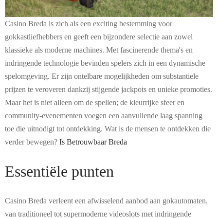
Casino Breda is zich als een exciting bestemming voor
gokkastliefhebbers en geeft een bijzondere selectie aan zowel
klassieke als moderne machines. Met fascinerende thema's en
indringende technologie bevinden spelers zich in een dynamische
spelomgeving. Er zijn ontelbare mogelijkheden om substantiele
prijzen te veroveren dankzij stijgende jackpots en unieke promoties.
Maar het is niet alleen om de spellen; de kleurrijke sfeer en
community-evenementen voegen een aanvullende laag spanning
toe die uitnodigt tot ontdekking. Wat is de mensen te ontdekken die
verder bewegen?
Is Betrouwbaar Breda
Essentiële punten
Casino Breda verleent een afwisselend aanbod aan gokautomaten,
van traditioneel tot supermoderne videoslots met indringende