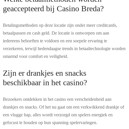
geaccepteerd bij Casino Breda?
Betalingsmethoden op deze locatie zijn onder meer creditcards,
betaalpassen en cash geld. De locatie is ontworpen om aan
iedereens behoeften te voldoen en een soepele ervaring te
verzekeren, terwijl hedendaagse trends in betaaltechnologie worden
omarmd voor comfort en veiligheid.
Zijn er drankjes en snacks
beschikbaar in het casino?
Bezoekers ontdekken in het casino een verscheidenheid aan
drankjes en snacks. Of het nu gaat om een verkwikkend drankje of
een vlugge hap, alles wordt verzorgd om spelers energiek en
gefocust te houden op hun spanning spelervaringen.