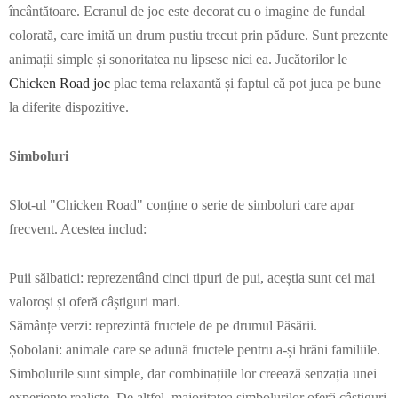
încântătoare. Ecranul de joc este decorat cu o imagine de fundal
colorată, care imită un drum pustiu trecut prin pădure. Sunt prezente
animații simple și sonoritatea nu lipsesc nici ea. Jucătorilor le
Chicken Road joc
plac tema relaxantă și faptul că pot juca pe bune
la diferite dispozitive.
Simboluri
Slot-ul "Chicken Road" conține o serie de simboluri care apar
frecvent. Acestea includ:
Puii sălbatici: reprezentând cinci tipuri de pui, aceștia sunt cei mai
valoroși și oferă câștiguri mari.
Sămânțe verzi: reprezintă fructele de pe drumul Păsării.
Șobolani: animale care se adună fructele pentru a-și hrăni familiile.
Simbolurile sunt simple, dar combinațiile lor creează senzația unei
experiențe realiste. De altfel, majoritatea simbolurilor oferă câștiguri