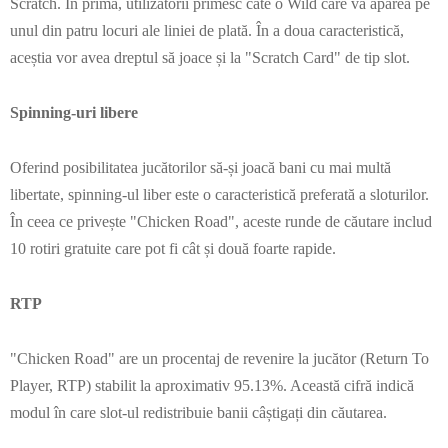
Scratch. În prima, utilizatorii primesc câte o Wild care va apărea pe
unul din patru locuri ale liniei de plată. În a doua caracteristică,
aceștia vor avea dreptul să joace și la "Scratch Card" de tip slot.
Spinning-uri libere
Oferind posibilitatea jucătorilor să-și joacă bani cu mai multă
libertate, spinning-ul liber este o caracteristică preferată a sloturilor.
În ceea ce privește "Chicken Road", aceste runde de căutare includ
10 rotiri gratuite care pot fi cât și două foarte rapide.
RTP
"Chicken Road" are un procentaj de revenire la jucător (Return To
Player, RTP) stabilit la aproximativ 95.13%. Această cifră indică
modul în care slot-ul redistribuie banii câștigați din căutarea.