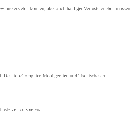
Gewinne erzielen können, aber auch häufiger Verluste erleben müssen.
ich Desktop-Computer, Mobilgeräten und Tischtschasern.
jederzeit zu spielen.