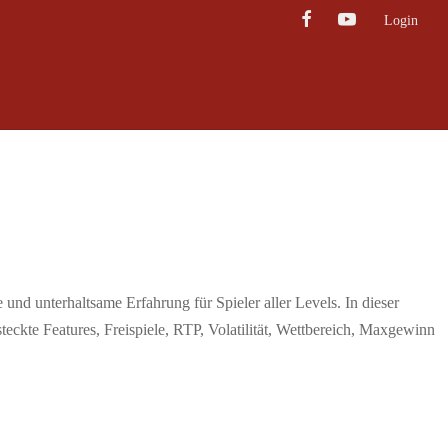
Login
und unterhaltsame Erfahrung für Spieler aller Levels. In dieser
ckte Features, Freispiele, RTP, Volatilität, Wettbereich, Maxgewinn