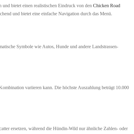
h und bietet einen realistischen Eindruck von den
Chicken Road
chend und bietet eine einfache Navigation durch das Menü.
ematische Symbole wie Autos, Hunde und andere Landstrassen-
 Kombination variieren kann. Die höchste Auszahlung beträgt 10.000
tter ersetzen, während die Hündin-Wild nur ähnliche Zahlen- oder