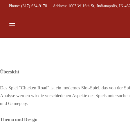
Phone: (317) 634-9178
Address: 1003 W 16th St, Indianapolis, IN 46
Übersicht
Das Spiel "Chicken Road" ist ein modernes Slot-Spiel, das von der Spie
Analyse werden wir die verschiedenen Aspekte des Spiels untersuchen,
und Gameplay.
Thema und Design