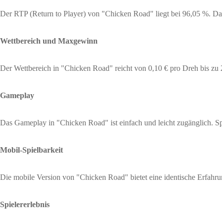
Der RTP (Return to Player) von "Chicken Road" liegt bei 96,05 %. Das 
Wettbereich und Maxgewinn
Der Wettbereich in "Chicken Road" reicht von 0,10 € pro Dreh bis zu
Gameplay
Das Gameplay in "Chicken Road" ist einfach und leicht zugänglich. Sp
Mobil-Spielbarkeit
Die mobile Version von "Chicken Road" bietet eine identische Erfahrun
Spielererlebnis