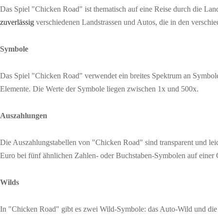
Das Spiel "Chicken Road" ist thematisch auf eine Reise durch die Lands
zuverlässig
verschiedenen Landstrassen und Autos, die in den verschie
Symbole
Das Spiel "Chicken Road" verwendet ein breites Spektrum an Symbol
Elemente. Die Werte der Symbole liegen zwischen 1x und 500x.
Auszahlungen
Die Auszahlungstabellen von "Chicken Road" sind transparent und leic
Euro bei fünf ähnlichen Zahlen- oder Buchstaben-Symbolen auf einer 
Wilds
In "Chicken Road" gibt es zwei Wild-Symbole: das Auto-Wild und die