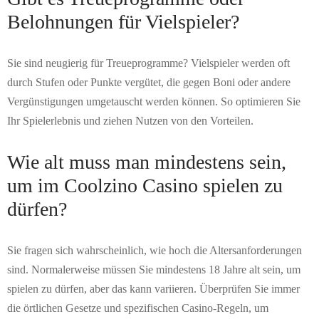
Belohnungen für Vielspieler?
Sie sind neugierig für Treueprogramme? Vielspieler werden oft
durch Stufen oder Punkte vergütet, die gegen Boni oder andere
Vergünstigungen umgetauscht werden können. So optimieren Sie
Ihr Spielerlebnis und ziehen Nutzen von den Vorteilen.
Wie alt muss man mindestens sein,
um im Coolzino Casino spielen zu
dürfen?
Sie fragen sich wahrscheinlich, wie hoch die Altersanforderungen
sind. Normalerweise müssen Sie mindestens 18 Jahre alt sein, um
spielen zu dürfen, aber das kann variieren. Überprüfen Sie immer
die örtlichen Gesetze und spezifischen Casino-Regeln, um