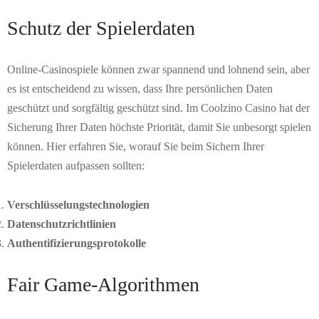
Schutz der Spielerdaten
Online-Casinospiele können zwar spannend und lohnend sein, aber
es ist entscheidend zu wissen, dass Ihre persönlichen Daten
geschützt und sorgfältig geschützt sind. Im Coolzino Casino hat der
Sicherung Ihrer Daten höchste Priorität, damit Sie unbesorgt spielen
können. Hier erfahren Sie, worauf Sie beim Sichern Ihrer
Spielerdaten aufpassen sollten:
Verschlüsselungstechnologien
Datenschutzrichtlinien
Authentifizierungsprotokolle
Fair Game-Algorithmen