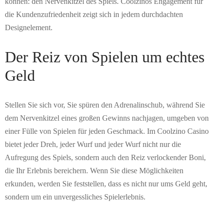
können: den Nervenkitzel des Spiels. Coolzinos Engagement für
die Kundenzufriedenheit zeigt sich in jedem durchdachten
Designelement.
Der Reiz von Spielen um echtes
Geld
Stellen Sie sich vor, Sie spüren den Adrenalinschub, während Sie
dem Nervenkitzel eines großen Gewinns nachjagen, umgeben von
einer Fülle von Spielen für jeden Geschmack. Im Coolzino Casino
bietet jeder Dreh, jeder Wurf und jeder Wurf nicht nur die
Aufregung des Spiels, sondern auch den Reiz verlockender Boni,
die Ihr Erlebnis bereichern. Wenn Sie diese Möglichkeiten
erkunden, werden Sie feststellen, dass es nicht nur ums Geld geht,
sondern um ein unvergessliches Spielerlebnis.