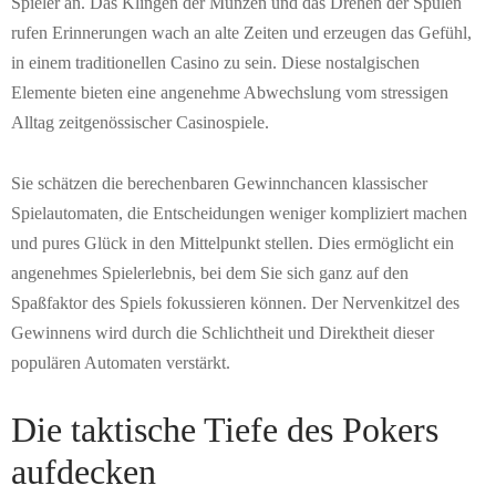
Spieler an. Das Klingen der Münzen und das Drehen der Spulen
rufen Erinnerungen wach an alte Zeiten und erzeugen das Gefühl,
in einem traditionellen Casino zu sein. Diese nostalgischen
Elemente bieten eine angenehme Abwechslung vom stressigen
Alltag zeitgenössischer Casinospiele.
Sie schätzen die berechenbaren Gewinnchancen klassischer
Spielautomaten, die Entscheidungen weniger kompliziert machen
und pures Glück in den Mittelpunkt stellen. Dies ermöglicht ein
angenehmes Spielerlebnis, bei dem Sie sich ganz auf den
Spaßfaktor des Spiels fokussieren können. Der Nervenkitzel des
Gewinnens wird durch die Schlichtheit und Direktheit dieser
populären Automaten verstärkt.
Die taktische Tiefe des Pokers
aufdecken