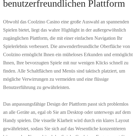
benutzerfreundlichen Plattform
Obwohl das Coolzino Casino eine große Auswahl an spannenden
Spielen bietet, liegt das wahre Highlight in der außergewöhnlich
zugänglichen Plattform, die mit einer einfachen Navigation Ihr
Spielerlebnis verbessert. Die anwenderfreundliche Oberfläche von
Coolzino ermöglicht Ihnen ein müheloses Erkunden und ermöglicht
Ihnen, Ihre bevorzugten Spiele mit nur wenigen Klicks schnell zu
finden. Alle Schaltflächen und Menüs sind taktisch platziert, um
mögliche Verwirrungen zu vermeiden und eine flüssige
Benutzerführung zu gewährleisten.
Das anpassungsfähige Design der Plattform passt sich problemlos
an alle Geräte an, egal ob Sie am Desktop oder unterwegs auf dem
Handy spielen. Die visuelle Klarheit wird durch ein klares Layout
gewährleistet, sodass Sie sich auf das Wesentliche konzentrieren