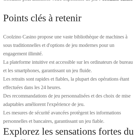
Points clés à retenir
Coolzino Casino propose une vaste bibliothèque de machines à
sous traditionnelles et d'options de jeu modernes pour un
engagement illimité.
La plateforme intuitive est accessible sur les ordinateurs de bureau
et les smartphones, garantissant un jeu fluide.
Les retraits sont rapides et fiables, la plupart des opérations étant
effectuées dans les 24 heures.
Des recommandations de jeu personnalisées et des choix de mise
adaptables améliorent l'expérience de jeu.
Les mesures de sécurité avancées protègent les informations
personnelles et bancaires, garantissant un jeu fiable.
Explorez les sensations fortes du