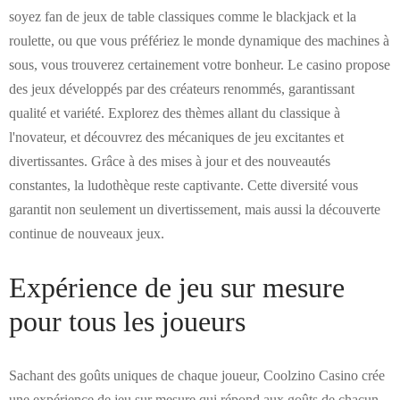
soyez fan de jeux de table classiques comme le blackjack et la
roulette, ou que vous préfériez le monde dynamique des machines à
sous, vous trouverez certainement votre bonheur. Le casino propose
des jeux développés par des créateurs renommés, garantissant
qualité et variété. Explorez des thèmes allant du classique à
l'novateur, et découvrez des mécaniques de jeu excitantes et
divertissantes. Grâce à des mises à jour et des nouveautés
constantes, la ludothèque reste captivante. Cette diversité vous
garantit non seulement un divertissement, mais aussi la découverte
continue de nouveaux jeux.
Expérience de jeu sur mesure
pour tous les joueurs
Sachant des goûts uniques de chaque joueur, Coolzino Casino crée
une expérience de jeu sur mesure qui répond aux goûts de chacun.