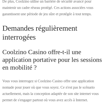
De plus, Coolzino utilise un barrière de sécurité avancé pour
maintenir un cadre réseau protégé. Ces actions associées vous
garantissent une période de jeu sûre et protégée à tout temps.
Demandes régulièrement
interrogées
Coolzino Casino offre-t-il une
application portative pour les sessions
en mobilité ?
Vous vous interrogez si Coolzino Casino offre une application
nomade pour jouer où que vous soyez. Ce n'est pas le scénario
actuellement, mais la conception adaptée de son site internet vous
permet de s'engager partout où vous avez accès à Internet.