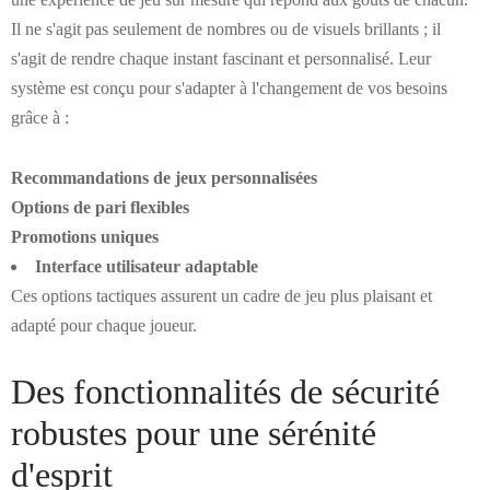
Il ne s'agit pas seulement de nombres ou de visuels brillants ; il
s'agit de rendre chaque instant fascinant et personnalisé. Leur
système est conçu pour s'adapter à l'changement de vos besoins
grâce à :
Recommandations de jeux personnalisées
Options de pari flexibles
Promotions uniques
Interface utilisateur adaptable
Ces options tactiques assurent un cadre de jeu plus plaisant et
adapté pour chaque joueur.
Des fonctionnalités de sécurité
robustes pour une sérénité
d'esprit