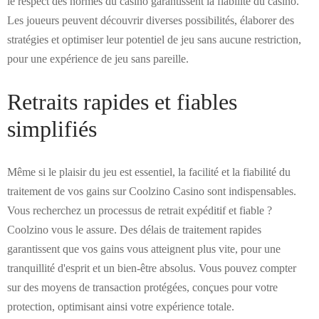
le respect des normes du casino garantissent la fiabilité du casino.
Les joueurs peuvent découvrir diverses possibilités, élaborer des
stratégies et optimiser leur potentiel de jeu sans aucune restriction,
pour une expérience de jeu sans pareille.
Retraits rapides et fiables
simplifiés
Même si le plaisir du jeu est essentiel, la facilité et la fiabilité du
traitement de vos gains sur Coolzino Casino sont indispensables.
Vous recherchez un processus de retrait expéditif et fiable ?
Coolzino vous le assure. Des délais de traitement rapides
garantissent que vos gains vous atteignent plus vite, pour une
tranquillité d'esprit et un bien-être absolus. Vous pouvez compter
sur des moyens de transaction protégées, conçues pour votre
protection, optimisant ainsi votre expérience totale.