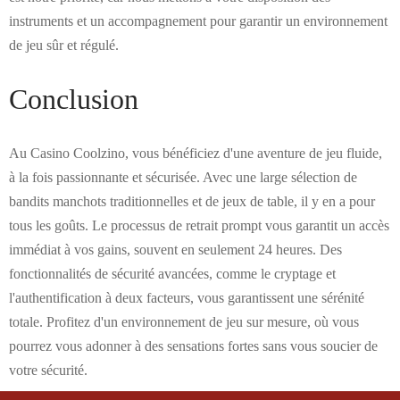
instruments et un accompagnement pour garantir un environnement
de jeu sûr et régulé.
Conclusion
Au Casino Coolzino, vous bénéficiez d'une aventure de jeu fluide,
à la fois passionnante et sécurisée. Avec une large sélection de
bandits manchots traditionnelles et de jeux de table, il y en a pour
tous les goûts. Le processus de retrait prompt vous garantit un accès
immédiat à vos gains, souvent en seulement 24 heures. Des
fonctionnalités de sécurité avancées, comme le cryptage et
l'authentification à deux facteurs, vous garantissent une sérénité
totale. Profitez d'un environnement de jeu sur mesure, où vous
pourrez vous adonner à des sensations fortes sans vous soucier de
votre sécurité.