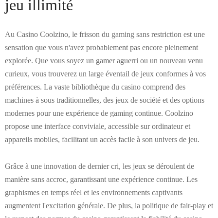
jeu illimité
Au Casino Coolzino, le frisson du gaming sans restriction est une
sensation que vous n'avez probablement pas encore pleinement
explorée. Que vous soyez un gamer aguerri ou un nouveau venu
curieux, vous trouverez un large éventail de jeux conformes à vos
préférences. La vaste bibliothèque du casino comprend des
machines à sous traditionnelles, des jeux de société et des options
modernes pour une expérience de gaming continue. Coolzino
propose une interface conviviale, accessible sur ordinateur et
appareils mobiles, facilitant un accès facile à son univers de jeu.
Grâce à une innovation de dernier cri, les jeux se déroulent de
manière sans accroc, garantissant une expérience continue. Les
graphismes en temps réel et les environnements captivants
augmentent l'excitation générale. De plus, la politique de fair-play et