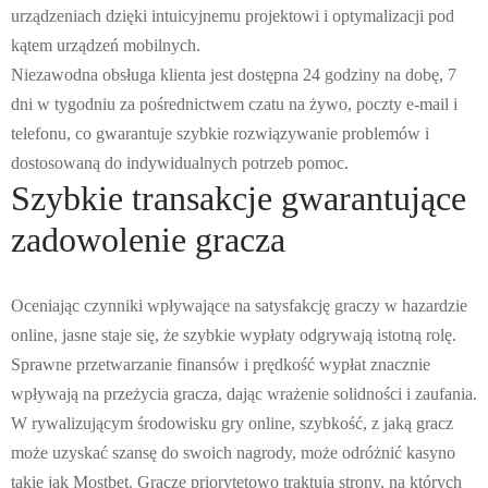
urządzeniach dzięki intuicyjnemu projektowi i optymalizacji pod
kątem urządzeń mobilnych.
Niezawodna obsługa klienta jest dostępna 24 godziny na dobę, 7
dni w tygodniu za pośrednictwem czatu na żywo, poczty e-mail i
telefonu, co gwarantuje szybkie rozwiązywanie problemów i
dostosowaną do indywidualnych potrzeb pomoc.
Szybkie transakcje gwarantujące
zadowolenie gracza
Oceniając czynniki wpływające na satysfakcję graczy w hazardzie
online, jasne staje się, że szybkie wypłaty odgrywają istotną rolę.
Sprawne przetwarzanie finansów i prędkość wypłat znacznie
wpływają na przeżycia gracza, dając wrażenie solidności i zaufania.
W rywalizującym środowisku gry online, szybkość, z jaką gracz
może uzyskać szansę do swoich nagrody, może odróżnić kasyno
takie jak Mostbet. Gracze priorytetowo traktują strony, na których