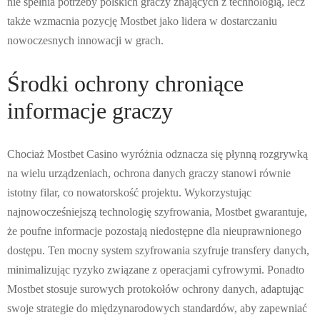
nie spełnia potrzeby polskich graczy znających z technologią, lecz
także wzmacnia pozycję Mostbet jako lidera w dostarczaniu
nowoczesnych innowacji w grach.
Środki ochrony chroniące
informacje graczy
Chociaż Mostbet Casino wyróżnia odznacza się płynną rozgrywką
na wielu urządzeniach, ochrona danych graczy stanowi równie
istotny filar, co nowatorskość projektu. Wykorzystując
najnowocześniejszą technologię szyfrowania, Mostbet gwarantuje,
że poufne informacje pozostają niedostępne dla nieuprawnionego
dostępu. Ten mocny system szyfrowania szyfruje transfery danych,
minimalizując ryzyko związane z operacjami cyfrowymi. Ponadto
Mostbet stosuje surowych protokołów ochrony danych, adaptując
swoje strategie do międzynarodowych standardów, aby zapewniać