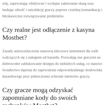
rolę, zapewniając efektywne i wydajne załatwianie skarg oraz
budując ufność i satysfakcję graczy poprzez czytelną komunikację i
błyskawiczne rozwiązywanie problemów.
Czy realne jest odłączenie z kasyna
Mostbet?
Zasady autowykluczenia stanowią kluczowe instrument dla osób
walczących się z nałogiem od hazardu. Pozwalają one graczom na
dobrowolne zablokowanie dostępu do niektórych usług, co stanowi
świadectwo dążenia do zapewnienia odpowiedzialnego środowiska
hazardowego przy jednoczesnej ochronie interesów graczy.
Czy gracze mogą odzyskać
zapomniane kody do swoich