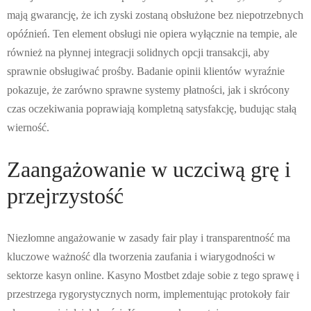
mają gwarancję, że ich zyski zostaną obsłużone bez niepotrzebnych
opóźnień. Ten element obsługi nie opiera wyłącznie na tempie, ale
również na płynnej integracji solidnych opcji transakcji, aby
sprawnie obsługiwać prośby. Badanie opinii klientów wyraźnie
pokazuje, że zarówno sprawne systemy płatności, jak i skrócony
czas oczekiwania poprawiają kompletną satysfakcję, budując stałą
wierność.
Zaangażowanie w uczciwą grę i
przejrzystość
Niezłomne angażowanie w zasady fair play i transparentność ma
kluczowe ważność dla tworzenia zaufania i wiarygodności w
sektorze kasyn online. Kasyno Mostbet zdaje sobie z tego sprawę i
przestrzega rygorystycznych norm, implementując protokoły fair