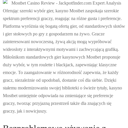
Oferując szeroki wybór gier, kasyno Mostbet zaspokaja szerokie
spektrum preferencji graczy, reagując na różne gusta i preferencje.
Platforma wyróżnia się bogatą ofertą gier, od standardowych slotów
i gier stołowych po gry z gospodarzem na żywo. Gracze
zainteresowani nowoczesną, żywą akcją mogą wypróbować
wideosloty z interaktywnymi motywami i zachwycającą grafiką.
Miłośnikom standardowych gier kasynowych Mostbet proponuje
duży wybór, w tym roulette i blackjack, zapewniając klasyczne
emocje. To zaangażowanie w różnorodność zapewnia, że każdy
gracz, niezależnie od upodobań, dostanie coś dla siebie. Dzięki
stałemu modernizowaniu swojej biblioteki o świeże tytuły, kasyno
Mostbet umiejętnie odpowiada na zmieniające się preferencje
graczy, tworząc przyjazną przestrzeń także dla znających się
graczy, jak i nowicjuszy.