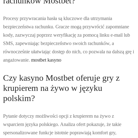
rachunków Mostbet?
Procesy przywracania hasła są kluczowe dla utrzymania
bezpieczeństwa rachunku. Gracze mogą przywrócić zapomniane
kody, zazwyczaj poprzez weryfikację za pomocą linku e-mail lub
SMS, zapewniając bezpieczeństwo swoich rachunków, a
równocześnie ułatwiając dostęp do nich, co pozwala na dalszą grę i
angażowanie.
mostbet kasyno
Czy kasyno Mostbet oferuje gry z
krupierem na żywo w języku
polskim?
Pytanie dotyczy możliwości opcji z krupierem na żywo z
wsparciem języka polskiego. Analiza ofert pokazuje, że takie
spersonalizowane funkcje istotnie poprawiają komfort gry,