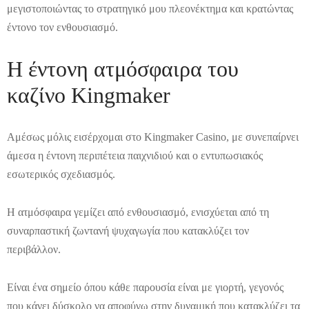
μεγιστοποιώντας το στρατηγικό μου πλεονέκτημα και κρατώντας
έντονο τον ενθουσιασμό.
Η έντονη ατμόσφαιρα του
καζίνο Kingmaker
Αμέσως μόλις εισέρχομαι στο Kingmaker Casino, με συνεπαίρνει
άμεσα η έντονη περιπέτεια παιχνιδιού και ο εντυπωσιακός
εσωτερικός σχεδιασμός.
Η ατμόσφαιρα γεμίζει από ενθουσιασμό, ενισχύεται από τη
συναρπαστική ζωντανή ψυχαγωγία που κατακλύζει τον
περιβάλλον.
Είναι ένα σημείο όπου κάθε παρουσία είναι με γιορτή, γεγονός
που κάνει δύσκολο να αποφύγω στην δυναμική που κατακλύζει τα