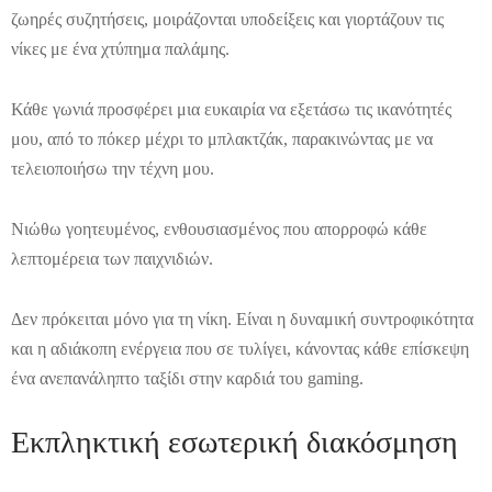
ζωηρές συζητήσεις, μοιράζονται υποδείξεις και γιορτάζουν τις
νίκες με ένα χτύπημα παλάμης.
Κάθε γωνιά προσφέρει μια ευκαιρία να εξετάσω τις ικανότητές
μου, από το πόκερ μέχρι το μπλακτζάκ, παρακινώντας με να
τελειοποιήσω την τέχνη μου.
Νιώθω γοητευμένος, ενθουσιασμένος που απορροφώ κάθε
λεπτομέρεια των παιχνιδιών.
Δεν πρόκειται μόνο για τη νίκη. Είναι η δυναμική συντροφικότητα
και η αδιάκοπη ενέργεια που σε τυλίγει, κάνοντας κάθε επίσκεψη
ένα ανεπανάληπτο ταξίδι στην καρδιά του gaming.
Εκπληκτική εσωτερική διακόσμηση