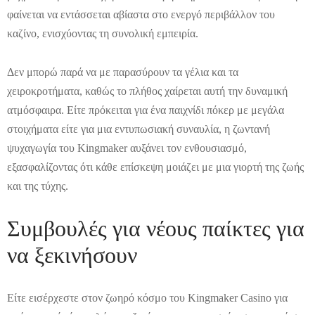
φαίνεται να εντάσσεται αβίαστα στο ενεργό περιβάλλον του
καζίνο, ενισχύοντας τη συνολική εμπειρία.
Δεν μπορώ παρά να με παρασύρουν τα γέλια και τα
χειροκροτήματα, καθώς το πλήθος χαίρεται αυτή την δυναμική
ατμόσφαιρα. Είτε πρόκειται για ένα παιχνίδι πόκερ με μεγάλα
στοιχήματα είτε για μια εντυπωσιακή συναυλία, η ζωντανή
ψυχαγωγία του Kingmaker αυξάνει τον ενθουσιασμό,
εξασφαλίζοντας ότι κάθε επίσκεψη μοιάζει με μια γιορτή της ζωής
και της τύχης.
Συμβουλές για νέους παίκτες για
να ξεκινήσουν
Είτε εισέρχεστε στον ζωηρό κόσμο του Kingmaker Casino για