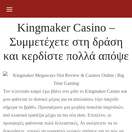
Kingmaker Casino –
Συμμετέχετε στη δράση
και κερδίστε πολλά απόψε
Τον τελευταίο καιρό έχω βάλει στο μάτι το Kingmaker Casino και
μου φαίνεται το ιδανικό μέρος για να απολαύσω λίγο παιχνίδι
σήμερα το βράδυ. Προσφέρουν μια μεγάλη ποικιλία παιχνιδιών,
από κλασικά τραπέζια μέχρι τα πιο νέα slots. Επιπλέον, οι
προσφορές φαίνονται πολύ δελεαστικές. Αν σκέφτεστε να το
δοκιμάσετε, μπορώ να μοιραστώ μερικές απόψεις για το πώς να