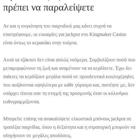
πρέπει να παραλείψετε
Αν και η συγκίνηση του παιχνιδιού μας κάνει συχνά να
επιστρέφουμε, οι ευκαιρίες για jackpot στο Kingmaker Casino
είναι όντως το κερασάκι στην τούρτα.
Αυτά τα τζάκποτ δεν είναι απλώς νούμερα. Συμβολίζουν ποσά που
μεταμορφώνουν τη ζωή και αναμένουν να τα κερδίσετε. Έχω δει
παίκτες να κερδίζουν μεγάλα ποσά σε προοδευτικά κουλοχέρηδες
που αυξάνονται υψηλότερα με κάθε γύρισμα και, πιστέψτε με, δεν
υπάρχει τίποτα σαν τη στιγμή της προσμονής όταν οι κύλινδροι
ευθυγραμμίζονται.
Μπορείτε επίσης να ανακαλύψετε ελκυστικά μπόνους jackpot σε
τραπέζια παιχνίδια, όπου η δεξιότητα και η στρατηγική μπορούν να
οδηγήσουν σε μεγάλες αποδόσεις.