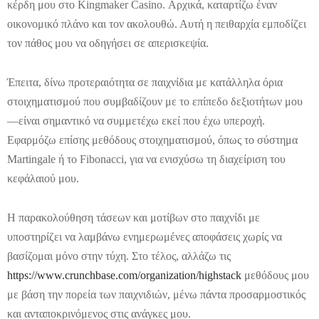
κέρδη μου στο Kingmaker Casino. Αρχικά, καταρτίζω έναν
οικονομικό πλάνο και τον ακολουθώ. Αυτή η πειθαρχία εμποδίζει
τον πάθος μου να οδηγήσει σε απερισκεψία.
Έπειτα, δίνω προτεραιότητα σε παιχνίδια με κατάλληλα όρια
στοιχηματισμού που συμβαδίζουν με το επίπεδο δεξιοτήτων μου
—είναι σημαντικό να συμμετέχω εκεί που έχω υπεροχή.
Εφαρμόζω επίσης μεθόδους στοιχηματισμού, όπως το σύστημα
Martingale ή το Fibonacci, για να ενισχύσω τη διαχείριση του
κεφάλαιού μου.
Η παρακολούθηση τάσεων και μοτίβων στο παιχνίδι με
υποστηρίζει να λαμβάνω ενημερωμένες αποφάσεις χωρίς να
βασίζομαι μόνο στην τύχη. Στο τέλος, αλλάζω τις
https://www.crunchbase.com/organization/highstack
μεθόδους μου
με βάση την πορεία των παιχνιδιών, μένω πάντα προσαρμοστικός
και ανταποκρινόμενος στις ανάγκες μου.