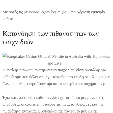
Με αυτές τις μεθόδους, εξοπλίζομαι για μια ευχάριστη εμπειρία
καζίνο.
Κατανόηση των πιθανοτήτων των
παιχνιδιών
Η αντίληψη των πιθανοτήτων των παιχνιδιών είναι ουσιώδης για
κάθε άτομο που θέλει να μεγιστοποιήσει τα κέρδη στο Kingmaker
Casino, καθώς επηρεάζουν άμεσα τις αποφάσεις στοιχημάτων μου.
Έχω κατανοήσει ότι κάθε παιχνίδι έχει τις ιδιαίτερες μοναδικές
αποδόσεις, οι οποίες επηρεάζουν τις πιθανές πληρωμές και την
πιθανότητα επιτυχίας. Εξοικειώνοντας τον εαυτό μου με τις