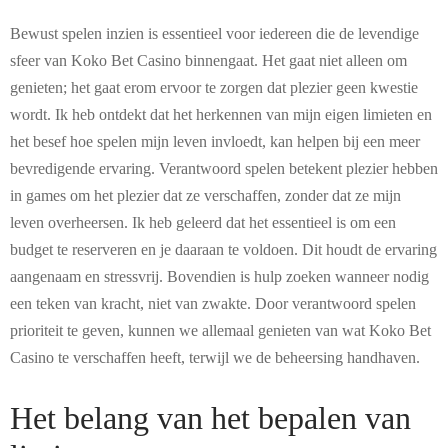
Bewust spelen inzien is essentieel voor iedereen die de levendige
sfeer van Koko Bet Casino binnengaat. Het gaat niet alleen om
genieten; het gaat erom ervoor te zorgen dat plezier geen kwestie
wordt. Ik heb ontdekt dat het herkennen van mijn eigen limieten en
het besef hoe spelen mijn leven invloedt, kan helpen bij een meer
bevredigende ervaring. Verantwoord spelen betekent plezier hebben
in games om het plezier dat ze verschaffen, zonder dat ze mijn
leven overheersen. Ik heb geleerd dat het essentieel is om een
budget te reserveren en je daaraan te voldoen. Dit houdt de ervaring
aangenaam en stressvrij. Bovendien is hulp zoeken wanneer nodig
een teken van kracht, niet van zwakte. Door verantwoord spelen
prioriteit te geven, kunnen we allemaal genieten van wat Koko Bet
Casino te verschaffen heeft, terwijl we de beheersing handhaven.
Het belang van het bepalen van