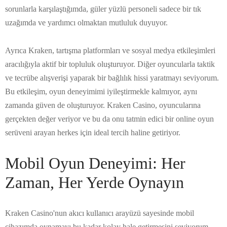
sorunlarla karşılaştığımda, güler yüzlü personeli sadece bir tık
uzağımda ve yardımcı olmaktan mutluluk duyuyor.
Ayrıca Kraken, tartışma platformları ve sosyal medya etkileşimleri
aracılığıyla aktif bir topluluk oluşturuyor. Diğer oyuncularla taktik
ve tecrübe alışverişi yaparak bir bağlılık hissi yaratmayı seviyorum.
Bu etkileşim, oyun deneyimimi iyileştirmekle kalmıyor, aynı
zamanda güven de oluşturuyor. Kraken Casino, oyuncularına
gerçekten değer veriyor ve bu da onu tatmin edici bir online oyun
serüveni arayan herkes için ideal tercih haline getiriyor.
Mobil Oyun Deneyimi: Her
Zaman, Her Yerde Oynayın
Kraken Casino'nun akıcı kullanıcı arayüzü sayesinde mobil
cihazımda oynamayı bu kadar kolay hale getirmesini seviyorum.