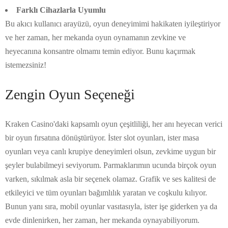
Farklı Cihazlarla Uyumlu
Bu akıcı kullanıcı arayüzü, oyun deneyimimi hakikaten iyileştiriyor
ve her zaman, her mekanda oyun oynamanın zevkine ve
heyecanına konsantre olmamı temin ediyor. Bunu kaçırmak
istemezsiniz!
Zengin Oyun Seçeneği
Kraken Casino'daki kapsamlı oyun çeşitliliği, her anı heyecan verici
bir oyun fırsatına dönüştürüyor. İster slot oyunları, ister masa
oyunları veya canlı krupiye deneyimleri olsun, zevkime uygun bir
şeyler bulabilmeyi seviyorum. Parmaklarımın ucunda birçok oyun
varken, sıkılmak asla bir seçenek olamaz. Grafik ve ses kalitesi de
etkileyici ve tüm oyunları bağımlılık yaratan ve coşkulu kılıyor.
Bunun yanı sıra, mobil oyunlar vasıtasıyla, ister işe giderken ya da
evde dinlenirken, her zaman, her mekanda oynayabiliyorum.