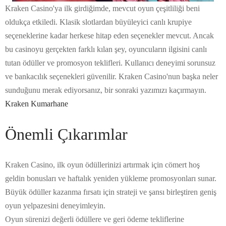
Kraken Casino'ya ilk girdiğimde, mevcut oyun çeşitliliği beni
oldukça etkiledi. Klasik slotlardan büyüleyici canlı krupiye
seçeneklerine kadar herkese hitap eden seçenekler mevcut. Ancak
bu casinoyu gerçekten farklı kılan şey, oyuncuların ilgisini canlı
tutan ödüller ve promosyon teklifleri. Kullanıcı deneyimi sorunsuz
ve bankacılık seçenekleri güvenilir. Kraken Casino'nun başka neler
sunduğunu merak ediyorsanız, bir sonraki yazımızı kaçırmayın.
Kraken Kumarhane
Önemli Çıkarımlar
Kraken Casino, ilk oyun ödüllerinizi artırmak için cömert hoş
geldin bonusları ve haftalık yeniden yükleme promosyonları sunar.
Büyük ödüller kazanma fırsatı için strateji ve şansı birleştiren geniş
oyun yelpazesini deneyimleyin.
Oyun sürenizi değerli ödüllere ve geri ödeme tekliflerine