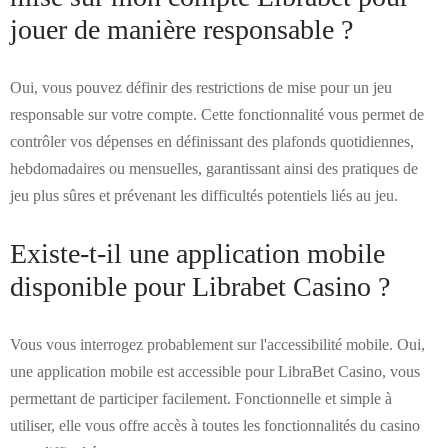
jouer de manière responsable ?
Oui, vous pouvez définir des restrictions de mise pour un jeu
responsable sur votre compte. Cette fonctionnalité vous permet de
contrôler vos dépenses en définissant des plafonds quotidiennes,
hebdomadaires ou mensuelles, garantissant ainsi des pratiques de
jeu plus sûres et prévenant les difficultés potentiels liés au jeu.
Existe-t-il une application mobile
disponible pour Librabet Casino ?
Vous vous interrogez probablement sur l'accessibilité mobile. Oui,
une application mobile est accessible pour LibraBet Casino, vous
permettant de participer facilement. Fonctionnelle et simple à
utiliser, elle vous offre accès à toutes les fonctionnalités du casino