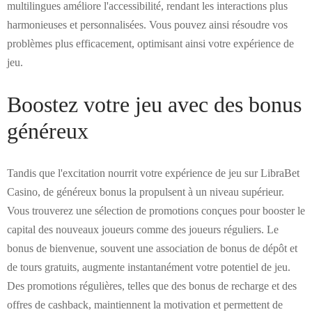
multilingues améliore l'accessibilité, rendant les interactions plus
harmonieuses et personnalisées. Vous pouvez ainsi résoudre vos
problèmes plus efficacement, optimisant ainsi votre expérience de
jeu.
Boostez votre jeu avec des bonus
généreux
Tandis que l'excitation nourrit votre expérience de jeu sur LibraBet
Casino, de généreux bonus la propulsent à un niveau supérieur.
Vous trouverez une sélection de promotions conçues pour booster le
capital des nouveaux joueurs comme des joueurs réguliers. Le
bonus de bienvenue, souvent une association de bonus de dépôt et
de tours gratuits, augmente instantanément votre potentiel de jeu.
Des promotions régulières, telles que des bonus de recharge et des
offres de cashback, maintiennent la motivation et permettent de