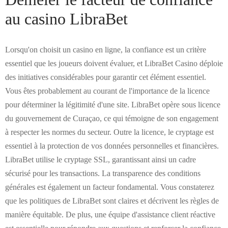
au casino LibraBet
Lorsqu'on choisit un casino en ligne, la confiance est un critère
essentiel que les joueurs doivent évaluer, et LibraBet Casino déploie
des initiatives considérables pour garantir cet élément essentiel.
Vous êtes probablement au courant de l'importance de la licence
pour déterminer la légitimité d'une site. LibraBet opère sous licence
du gouvernement de Curaçao, ce qui témoigne de son engagement
à respecter les normes du secteur. Outre la licence, le cryptage est
essentiel à la protection de vos données personnelles et financières.
LibraBet utilise le cryptage SSL, garantissant ainsi un cadre
sécurisé pour les transactions. La transparence des conditions
générales est également un facteur fondamental. Vous constaterez
que les politiques de LibraBet sont claires et décrivent les règles de
manière équitable. De plus, une équipe d'assistance client réactive