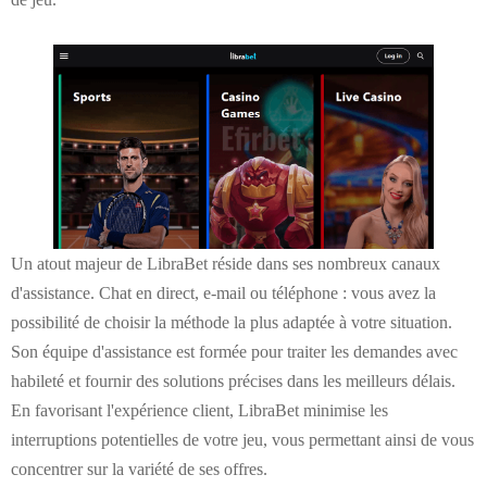
Un atout majeur de LibraBet réside dans ses nombreux canaux
d'assistance. Chat en direct, e-mail ou téléphone : vous avez la
possibilité de choisir la méthode la plus adaptée à votre situation.
Son équipe d'assistance est formée pour traiter les demandes avec
habileté et fournir des solutions précises dans les meilleurs délais.
En favorisant l'expérience client, LibraBet minimise les
interruptions potentielles de votre jeu, vous permettant ainsi de vous
concentrer sur la variété de ses offres.