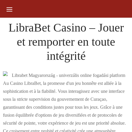
LibraBet Casino – Jouer
et remporter en toute
intégrité
Au Casino LibraBet, la promesse d'un jeu honnête est alliée à la
sophistication et à la fiabilité. Vous interagissez avec une interface
sous la stricte supervision du gouvernement de Curaçao,
garantissant des conditions justes pour tous les jeux. Grâce à une
fusion équilibrée d'options de jeu diversifiées et de protocoles de
sécurité de pointe, votre expérience de jeu est une priorité absolue.
Ce croisement entre probité et créativité crée une atmosphère