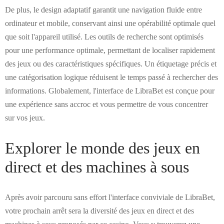
De plus, le design adaptatif garantit une navigation fluide entre
ordinateur et mobile, conservant ainsi une opérabilité optimale quel
que soit l'appareil utilisé. Les outils de recherche sont optimisés
pour une performance optimale, permettant de localiser rapidement
des jeux ou des caractéristiques spécifiques. Un étiquetage précis et
une catégorisation logique réduisent le temps passé à rechercher des
informations. Globalement, l'interface de LibraBet est conçue pour
une expérience sans accroc et vous permettre de vous concentrer
sur vos jeux.
Explorer le monde des jeux en
direct et des machines à sous
Après avoir parcouru sans effort l'interface conviviale de LibraBet,
votre prochain arrêt sera la diversité des jeux en direct et des