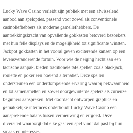
Lucky Wave Casino verleidt zijn publiek met een afwisselend
aanbod aan spelopties, passend voor zowel als conventionele
casinoliefhebbers als moderne gameliefhebbers. De
aantrekkingskracht van opvallende gokkasten betoverd bezoekers
met hun felle displays en de mogelijkheid tot significante winsten.
Jackpot-gokkasten in het vooral geven exciterende kansen op een
levensveranderende fortuin. Voor wie de neiging hecht aan een
tactische aanpak, bieden traditionele tafelspellen zoals blackjack,
roulette en poker een boeiend alternatief. Deze spellen
ondersteunen een onderdompelende ervaring waarbij bekwaamheid
en lot samensmelten en zowel doorgewinterde spelers als curieuze
beginners aanspreken. Met doordacht ontworpen graphics en
gemakkelijke interfaces onderhoudt Lucky Wave Casino een
aansprekende balans tussen vernieuwing en erfgoed. Deze
diversiteit waarborgt dat elke gast een spel vindt dat past bij hun
smaak en interesses.