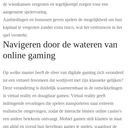
de winstkansen vergroten en tegelijkertijd zorgen voor een
aangename spelervaring.
Aanbiedingen en bonussen geven spelers de mogelijkheid om hun
kapitaal te vergroten zonder extra risico, wat het vertrouwen in het
spel versterkt.
Navigeren door de wateren van
online gaming
Op welke manier heeft de sfeer van digitale gaming zich veranderd
tot een virtueel fenomeen dat wedijvert met zijn klassieke gelijken?
Deze verandering is duidelijk waarneembaar in de ontwikkelingen
in virtual reality en draagbaar gamen. Virtual reality geeft
indringende ervaringen die spelers transporteren naar extreem
realistische omgevingen, zodat de interactie binnen online casino's
een andere betekenis ontvangt. Mobiel gamen stelt klanten in staat
om altijd en overal hun lievelings games te spelen, waardoor de