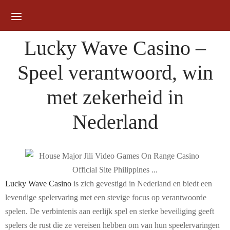
Lucky Wave Casino –
Speel verantwoord, win
met zekerheid in
Nederland
Lucky Wave Casino
is zich gevestigd in Nederland en biedt een
levendige spelervaring met een stevige focus op verantwoorde
spelen. De verbintenis aan eerlijk spel en sterke beveiliging geeft
spelers de rust die ze vereisen hebben om van hun speelervaringen