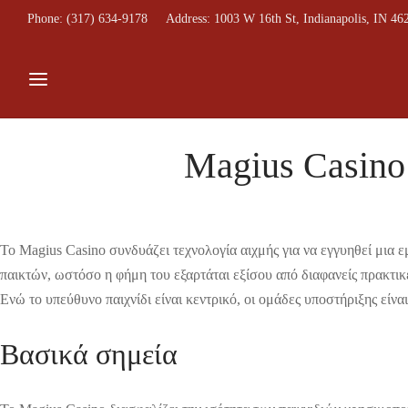
Phone: (317) 634-9178
Address: 1003 W 16th St, Indianapolis, IN 46
Magius Casino
Το Magius Casino συνδυάζει τεχνολογία αιχμής για να εγγυηθεί μια ε
παικτών, ωστόσο η φήμη του εξαρτάται εξίσου από διαφανείς πρακτικ
Ενώ το υπεύθυνο παιχνίδι είναι κεντρικό, οι ομάδες υποστήριξης είν
Βασικά σημεία