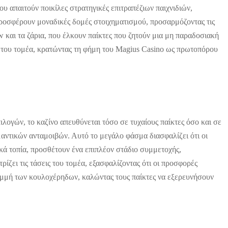
 απαιτούν ποικίλες στρατηγικές επιτραπέζιων παιχνιδιών,
προσφέρουν μοναδικές δομές στοιχηματισμού, προσαρμόζοντας τις
w και τα ζάρια, που έλκουν παίκτες που ζητούν μια μη παραδοσιακή
ν του τομέα, κρατώντας τη φήμη του Magius Casino ως πρωτοπόρου
λογών, το καζίνο απευθύνεται τόσο σε τυχαίους παίκτες όσο και σε
μαντικών ανταμοιβών. Αυτό το μεγάλο φάσμα διασφαλίζει ότι οι
ικά τοπία, προσθέτουν ένα επιπλέον στάδιο συμμετοχής,
ίζει τις τάσεις του τομέα, εξασφαλίζοντας ότι οι προσφορές
ραμμή των κουλοχέρηδων, καλώντας τους παίκτες να εξερευνήσουν