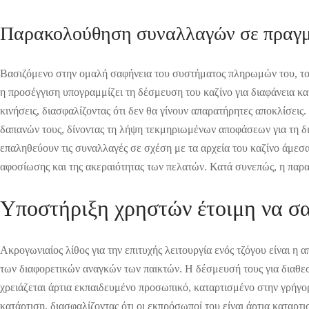
Παρακολούθηση συναλλαγών σε πραγμ
Βασιζόμενο στην ομαλή σαφήνεια του συστήματος πληρωμών του, το
η προσέγγιση υπογραμμίζει τη δέσμευση του καζίνο για διαφάνεια κ
κινήσεις, διασφαλίζοντας ότι δεν θα γίνουν απαρατήρητες αποκλίσεις
δαπανών τους, δίνοντας τη λήψη τεκμηριωμένων αποφάσεων για τη δι
επαληθεύουν τις συναλλαγές σε σχέση με τα αρχεία του καζίνο άμεσα.
αφοσίωσης και της ακεραιότητας των πελατών. Κατά συνεπώς, η παρακ
Υποστήριξη χρηστών έτοιμη να σ
Ακρογωνιαίος λίθος για την επιτυχής λειτουργία ενός τζόγου είναι 
των διαφορετικών αναγκών των παικτών. Η δέσμευσή τους για διαθεσ
χρειάζεται άρτια εκπαιδευμένο προσωπικό, καταρτισμένο στην γρήγο
κατάρτιση, διασφαλίζοντας ότι οι εκπρόσωποί του είναι άρτια καταρτ