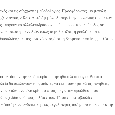
ακές και τις σύγχρονες μεθοδολογίες. Προσφέροντας μια μεγάλη
 ζωντανούς ντίλερ. Αυτό όχι μόνο διατηρεί την κοινωνική ουσία των
τες μπορούν να αλληλεπιδράσουν με έμπειρους κρουπιέρηδες σε
 ενσωμάτωση παιχνιδιών όπως το μπλακτζάκ, η ρουλέτα και το
νθουσιώδεις παίκτες, ενισχύοντας έτσι τη δέσμευση του Magius Casino
οσταθμίσουν την κερδοφορία με την ηθική λειτουργία. Βασικό
λεία διευκολύνουν τους παίκτες να εκτιμούν κριτικά τις συνήθειές
ν παικτών είναι ένα κρίσιμο στοιχείο για την προώθηση του
ά παιχνίδια από τους πελάτες του. Τέτοιες πρωτοβουλίες
εστίαση είναι ενδεικτική μιας μεγαλύτερης τάσης του τομέα προς την