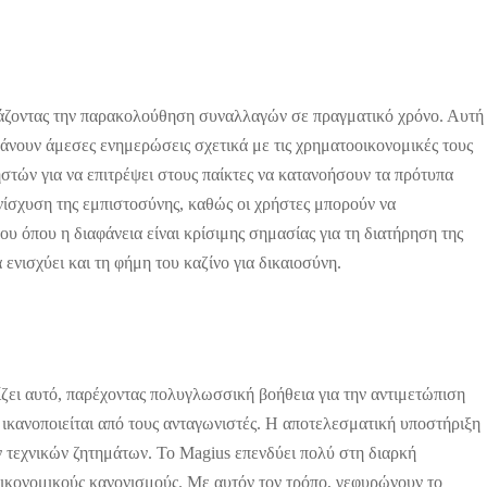
υάζοντας την παρακολούθηση συναλλαγών σε πραγματικό χρόνο. Αυτή
άνουν άμεσες ενημερώσεις σχετικά με τις χρηματοοικονομικές τους
ηστών για να επιτρέψει στους παίκτες να κατανοήσουν τα πρότυπα
νίσχυση της εμπιστοσύνης, καθώς οι χρήστες μπορούν να
υ όπου η διαφάνεια είναι κρίσιμης σημασίας για τη διατήρηση της
νισχύει και τη φήμη του καζίνο για δικαιοσύνη.
ρίζει αυτό, παρέχοντας πολυγλωσσική βοήθεια για την αντιμετώπιση
ικανοποιείται από τους ανταγωνιστές. Η αποτελεσματική υποστήριξη
ν τεχνικών ζητημάτων. Το Magius επενδύει πολύ στη διαρκή
ς οικονομικούς κανονισμούς. Με αυτόν τον τρόπο, γεφυρώνουν το