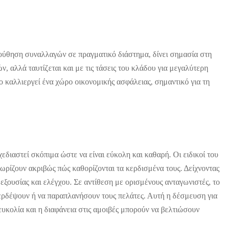
ούθηση συναλλαγών σε πραγματικό διάστημα, δίνει σημασία στη
 αλλά ταυτίζεται και με τις τάσεις του κλάδου για μεγαλύτερη
ο καλλιεργεί ένα χώρο οικονομικής ασφάλειας, σημαντικό για τη
εδιαστεί σκόπιμα ώστε να είναι εύκολη και καθαρή. Οι ειδικοί του
ωρίζουν ακριβώς πώς καθορίζονται τα κερδισμένα τους. Δείχνοντας
εξουσίας και ελέγχου. Σε αντίθεση με ορισμένους ανταγωνιστές, το
ρδέψουν ή να παραπλανήσουν τους πελάτες. Αυτή η δέσμευση για
ευκολία και η διαφάνεια στις αμοιβές μπορούν να βελτιώσουν