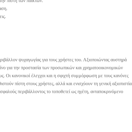
την πίστη των παικτών.
αση.
ις.
εριβάλλον ψυχαγωγίας για τους χρήστες του. Αξιοποιώντας αυστηρά
ίνο για την προστασία των προσωπικών και χρηματοοικονομικών
ς. Οι κανονικοί έλεγχοι και η σφιχτή συμμόρφωση με τους κανόνες
στούν πίστη στους χρήστες, αλλά και ενισχύουν τη γενική αξιοπιστία
ασφαλούς περιβάλλοντος το τοποθετεί ως ηγέτη, ανταποκρινόμενο