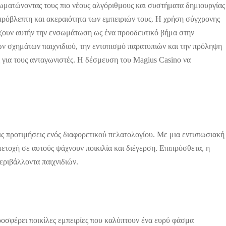
νσωματώνοντας τους πιο νέους αλγόριθμους και συστήματα δημιουργίας
απρόβλεπτη και ακεραιότητα των εμπειριών τους. Η χρήση σύγχρονης
ρίζουν αυτήν την ενσωμάτωση ως ένα προοδευτικό βήμα στην
ν σχημάτων παιχνιδιού, την εντοπισμό παρατυπιών και την πρόληψη
 για τους ανταγωνιστές. Η δέσμευση του Magius Casino να
 τις προτιμήσεις ενός διαφορετικού πελατολογίου. Με μια εντυπωσιακή
ετοχή σε αυτούς ψάχνουν ποικιλία και διέγερση. Επιπρόσθετα, η
περιβάλλοντα παιχνιδιών.
ροσφέρει ποικίλες εμπειρίες που καλύπτουν ένα ευρύ φάσμα