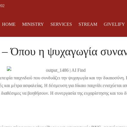
202
HOME
MINISTRY
SERVICES
STREAM
GIVELIFY
 – Όπου η ψυχαγωγία συναν
μπειρία παιχνιδιού που συνδυάζει την ψυχαγωγία και την δικαιοσύνη. 
ές και μέτρα ασφαλείας. Η δέσμευση για δίκαιο παιχνίδι ενισχύεται
αι διαθέσιμες να βοηθήσουν. Η συνεργασία της ευχαρίστησης και του 