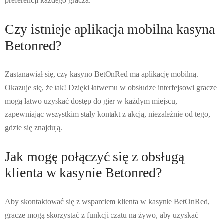
preferencji każdego gracza.
Czy istnieje aplikacja mobilna kasyna
Betonred?
Zastanawiał się, czy kasyno BetOnRed ma aplikację mobilną.
Okazuje się, że tak! Dzięki łatwemu w obsłudze interfejsowi gracze
mogą łatwo uzyskać dostęp do gier w każdym miejscu,
zapewniając wszystkim stały kontakt z akcją, niezależnie od tego,
gdzie się znajdują.
Jak mogę połączyć się z obsługą
klienta w kasynie Betonred?
Aby skontaktować się z wsparciem klienta w kasynie BetOnRed,
gracze mogą skorzystać z funkcji czatu na żywo, aby uzyskać