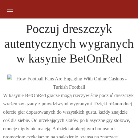
Poczuj dreszczyk
autentycznych wygranych
w kasynie BetOnRed
W kasynie BetOnRed gracze mogą rzeczywiście poczuć dreszczyk
wrażeń związany z prawdziwymi wygranymi. Dzięki różnorodnej
ofercie gier dopasowanych do wszystkich gustu, każdy znajdzie
coś dla siebie. Od urzekających slotów po klasyczne gry stołowe,
emocje nigdy nie maleją. A dzięki atrakcyjnym bonusom i
promocjom czekającym na znalezienie, szansa na znaczące