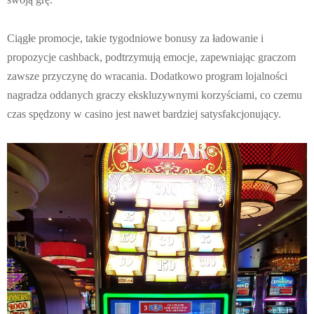
Ciągłe promocje, takie tygodniowe bonusy za ładowanie i
propozycje cashback, podtrzymują emocje, zapewniając graczom
zawsze przyczynę do wracania. Dodatkowo program lojalności
nagradza oddanych graczy ekskluzywnymi korzyściami, co czemu
czas spędzony w casino jest nawet bardziej satysfakcjonujący.