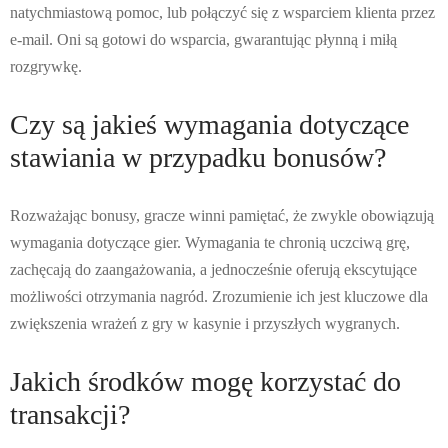
natychmiastową pomoc, lub połączyć się z wsparciem klienta przez
e-mail. Oni są gotowi do wsparcia, gwarantując płynną i miłą
rozgrywkę.
Czy są jakieś wymagania dotyczące
stawiania w przypadku bonusów?
Rozważając bonusy, gracze winni pamiętać, że zwykle obowiązują
wymagania dotyczące gier. Wymagania te chronią uczciwą grę,
zachęcają do zaangażowania, a jednocześnie oferują ekscytujące
możliwości otrzymania nagród. Zrozumienie ich jest kluczowe dla
zwiększenia wrażeń z gry w kasynie i przyszłych wygranych.
Jakich środków mogę korzystać do
transakcji?