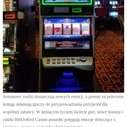
Sezonowe zniżki dostarczają nowych emocji, a premie za polecenie
kolegę skłaniają graczy do przyprowadzania przyjaciół dla
wspólnej zabawy. W tętniącym życiem świecie gier, nowe bonusy i
zniżki BetOnRed Casino ponadto potęgują emocje dotyczące z