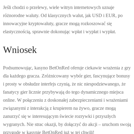
Jeśli chodzi o przelewy, wiele witryn internetowych uznaje
różnorodne waluty. Od klasycznych walut, jak USD i EUR, po
innowacyjne kryptowaluty, gracze mogą rozkoszować się
elastycznością, sprawnie dokonując wpłat i wypłat i wypłat.
Wniosek
Podsumowując, kasyno BetOnRed oferuje ciekawie wrażenia z gry
dla każdego gracza. Zróżnicowany wybór gier, fascynujące bonusy
i prosty w obsłudze interfejs czynią, że nic niespodziewanego, że
fanatycy gier licznie przybywają do tego dynamicznego miejsca
online. W połączeniu z doskonałej zabezpieczeniami i wrażeniami
związanymi z interakcją z krupierem na żywo, gracze mogą
zanurzyć się w interesującym świecie rozrywki i przyszłych
wygranych. Nie strac okazji, by dołączyć do akcji – uruchom swoją
przygodę w kasynie BetOnRed już w tej chwili!