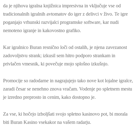
da je njihova igralna knjižnica impresivna in vključuje vse od
tradicionalnih igralnih avtomatov do iger z delivci v živo. Te igre
poganjajo vrhunski razvijalci programske software, kar nudi
nemoteno igranje in kakovostno grafiko.
Kar igralnico Buran resnično loči od ostalih, je njena zavezanost
zadovoljstvu strank; izkusil sem hitro podporo strankam in
privlačen vmesnik, ki povečuje mojo splošno izkušnjo.
Promocije so radodarne in nagrajujejo tako nove kot lojalne igralce,
zaradi česar se nenehno znova vračam. Vodenje po spletnem mestu
je izredno preprosto in cenim, kako dostopno je.
Za vse, ki hočejo izboljšati svojo spletno kasinovo pot, bi morala
biti Buran Kasino vsekakor na vašem radarju.