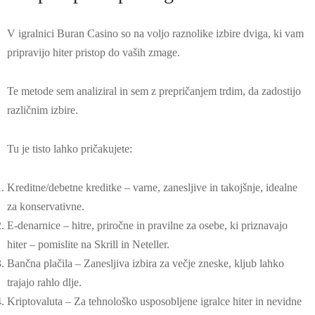
V igralnici Buran Casino so na voljo raznolike izbire dviga, ki vam
pripravijo hiter pristop do vaših zmage.
Te metode sem analiziral in sem z prepričanjem trdim, da zadostijo
različnim izbire.
Tu je tisto lahko pričakujete:
Kreditne/debetne kreditke – varne, zanesljive in takojšnje, idealne
za konservativne.
E-denarnice – hitre, priročne in pravilne za osebe, ki priznavajo
hiter – pomislite na Skrill in Neteller.
Bančna plačila – Zanesljiva izbira za večje zneske, kljub lahko
trajajo rahlo dlje.
Kriptovaluta – Za tehnološko usposobljene igralce hiter in nevidne