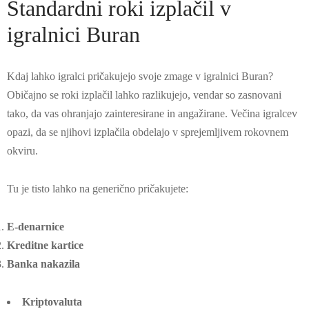
Standardni roki izplačil v
igralnici Buran
Kdaj lahko igralci pričakujejo svoje zmage v igralnici Buran?
Običajno se roki izplačil lahko razlikujejo, vendar so zasnovani
tako, da vas ohranjajo zainteresirane in angažirane. Večina igralcev
opazi, da se njihovi izplačila obdelajo v sprejemljivem rokovnem
okviru.
Tu je tisto lahko na generično pričakujete:
E-denarnice
Kreditne kartice
Banka nakazila
Kriptovaluta