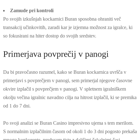
Zamude pri kontroli
Po svojih izkušnjah kockarnici Buran sposobna ohraniti več
transakcij učinkovitih, zaradi kar je izjemna možnost za igralce, ki
so fokusirani na hiter dostop do svojih sredstev.
Primerjava povprečij v panogi
Da bi pravočasno razumel, kako se Buran kockarnica uvršča v
primerjavi s povprečjem v panogi, sem primerjal njegove časovne
okvire izplačil s povprečjem v panogi. V spletnem igralniškem
okolju večina igralnic navadno cilja na hitrost izplačil, ki se premika
od 1 do 7 dni.
Po svoji analizi se Buran Casino impresivno ujema s tem merilom.
S normalnim izplačilnim časom od okoli 1 do 3 dni pogosto prekaša
mnogo konkurente, predvsem tiste z daljšimi čakalnimi časi.