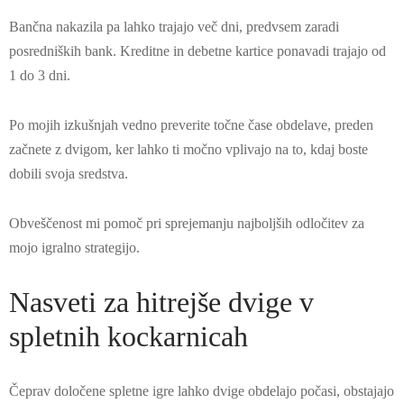
Bančna nakazila pa lahko trajajo več dni, predvsem zaradi
posredniških bank. Kreditne in debetne kartice ponavadi trajajo od
1 do 3 dni.
Po mojih izkušnjah vedno preverite točne čase obdelave, preden
začnete z dvigom, ker lahko ti močno vplivajo na to, kdaj boste
dobili svoja sredstva.
Obveščenost mi pomoč pri sprejemanju najboljših odločitev za
mojo igralno strategijo.
Nasveti za hitrejše dvige v
spletnih kockarnicah
Čeprav določene spletne igre lahko dvige obdelajo počasi, obstajajo