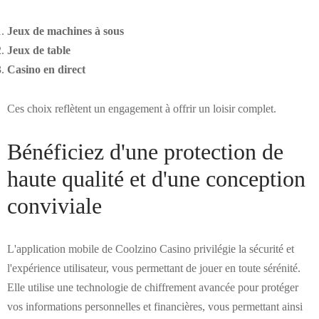
Jeux de machines à sous
Jeux de table
Casino en direct
Ces choix reflètent un engagement à offrir un loisir complet.
Bénéficiez d'une protection de
haute qualité et d'une conception
conviviale
L'application mobile de Coolzino Casino privilégie la sécurité et
l'expérience utilisateur, vous permettant de jouer en toute sérénité.
Elle utilise une technologie de chiffrement avancée pour protéger
vos informations personnelles et financières, vous permettant ainsi