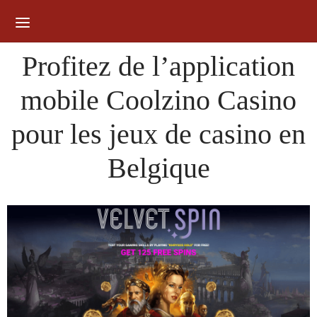
Profitez de l’application
mobile Coolzino Casino
pour les jeux de casino en
Belgique