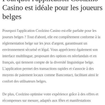
Casino est idéale pour les joueurs
belges
Pourquoi l'application Coolzino Casino est-elle parfaite pour les
joueurs belges ? Tout d'abord, elle est complètement conforme à la
réglementation belge sur les jeux d'argent, garantissant un
environnement sécurisé et légal. Vous apprécierez également son
interface multilingue, proposant des options en néerlandais et en
français, qui tiennent compte de la diversité linguistique belge.
L'application permet des transactions rapides et s'associe à des
moyens de paiement locaux comme Bancontact, facilitant ainsi le
confort des utilisateurs belges.
De plus, Coolzino optimise votre expérience grâce à des offres et
récompenses sur mesure, adaptés aux fêtes et manifestations