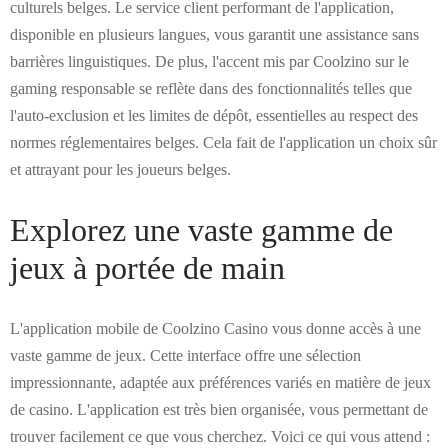
culturels belges. Le service client performant de l'application,
disponible en plusieurs langues, vous garantit une assistance sans
barrières linguistiques. De plus, l'accent mis par Coolzino sur le
gaming responsable se reflète dans des fonctionnalités telles que
l'auto-exclusion et les limites de dépôt, essentielles au respect des
normes réglementaires belges. Cela fait de l'application un choix sûr
et attrayant pour les joueurs belges.
Explorez une vaste gamme de
jeux à portée de main
L'application mobile de Coolzino Casino vous donne accès à une
vaste gamme de jeux. Cette interface offre une sélection
impressionnante, adaptée aux préférences variés en matière de jeux
de casino. L'application est très bien organisée, vous permettant de
trouver facilement ce que vous cherchez. Voici ce qui vous attend :