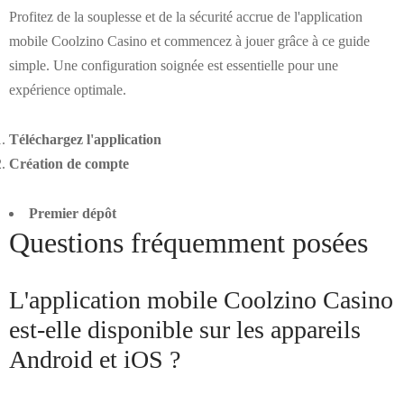
Profitez de la souplesse et de la sécurité accrue de l'application
mobile Coolzino Casino et commencez à jouer grâce à ce guide
simple. Une configuration soignée est essentielle pour une
expérience optimale.
Téléchargez l'application
Création de compte
Premier dépôt
Questions fréquemment posées
L'application mobile Coolzino Casino
est-elle disponible sur les appareils
Android et iOS ?