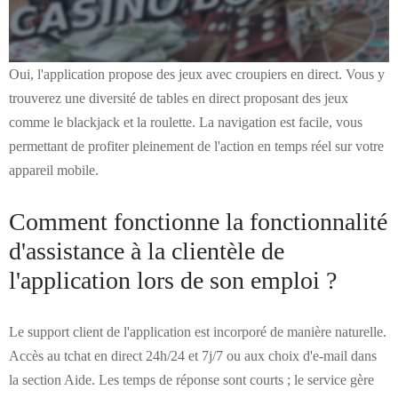
Oui, l'application propose des jeux avec croupiers en direct. Vous y
trouverez une diversité de tables en direct proposant des jeux
comme le blackjack et la roulette. La navigation est facile, vous
permettant de profiter pleinement de l'action en temps réel sur votre
appareil mobile.
Comment fonctionne la fonctionnalité
d'assistance à la clientèle de
l'application lors de son emploi ?
Le support client de l'application est incorporé de manière naturelle.
Accès au tchat en direct 24h/24 et 7j/7 ou aux choix d'e-mail dans
la section Aide. Les temps de réponse sont courts ; le service gère