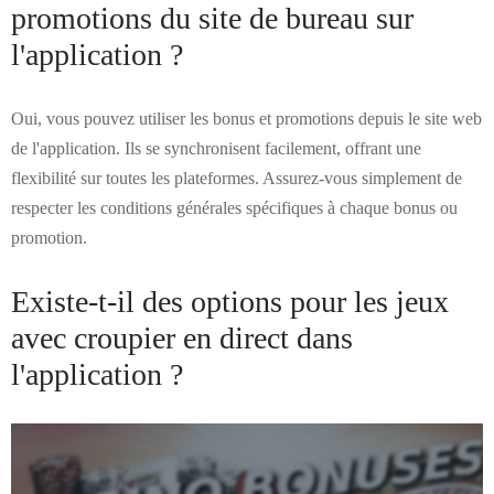
promotions du site de bureau sur
l'application ?
Oui, vous pouvez utiliser les bonus et promotions depuis le site web
de l'application. Ils se synchronisent facilement, offrant une
flexibilité sur toutes les plateformes. Assurez-vous simplement de
respecter les conditions générales spécifiques à chaque bonus ou
promotion.
Existe-t-il des options pour les jeux
avec croupier en direct dans
l'application ?