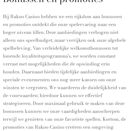
Bij Rakoo Casino hebben we een rijkdom aan bonussen
en promoties ontdekt die onze spelervaring naar een
hoger niveau tillen. Deze aanbiedingen verhogen niet
alleen ons speelbudget, maar verrijken ook onze algehele
spelbeleving. Van verleidelijke welkomstbonussen tot
lonende loyaliteitsprogramma's, we worden constant
verrast met mogelijkheden die de opwinding erin
houden. Daarnaast bieden tijdelijke aanbiedingen en
speciale evenementen ons nog meer kansen om onze
winsten te vergroten. We waarderen de duidelijkheid van
de voorwaarden; hierdoor kunnen we effectief
strategiseren. Door maximaal gebruik te maken van deze
bonussen kunnen we onze vaardigheden aanscherpen
terwijl we genieten van onze favoriete spellen. Kortom, de
promoties van Rakoo Casino creëren een omgeving