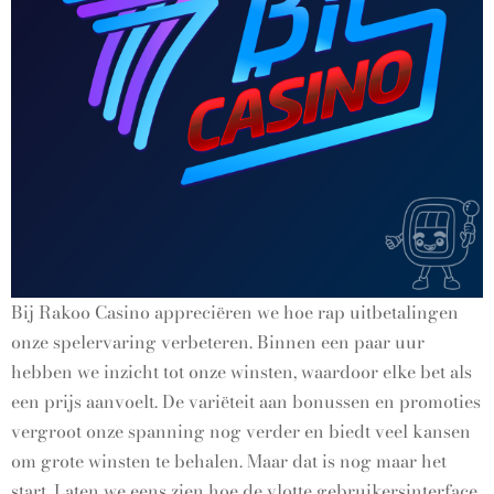
Bij Rakoo Casino appreciëren we hoe rap uitbetalingen
onze spelervaring verbeteren. Binnen een paar uur
hebben we inzicht tot onze winsten, waardoor elke bet als
een prijs aanvoelt. De variëteit aan bonussen en promoties
vergroot onze spanning nog verder en biedt veel kansen
om grote winsten te behalen. Maar dat is nog maar het
start. Laten we eens zien hoe de vlotte gebruikersinterface