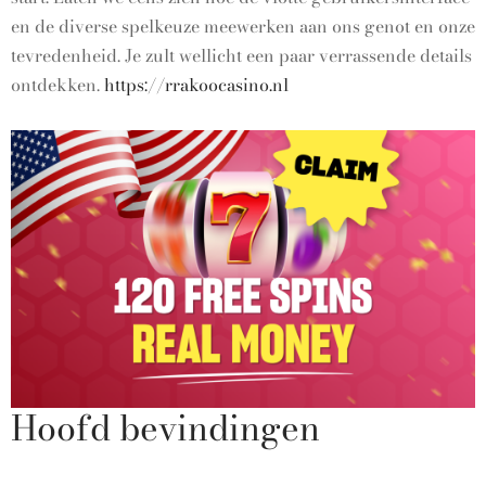
en de diverse spelkeuze meewerken aan ons genot en onze
tevredenheid. Je zult wellicht een paar verrassende details
ontdekken.
https://rrakoocasino.nl
Hoofd bevindingen