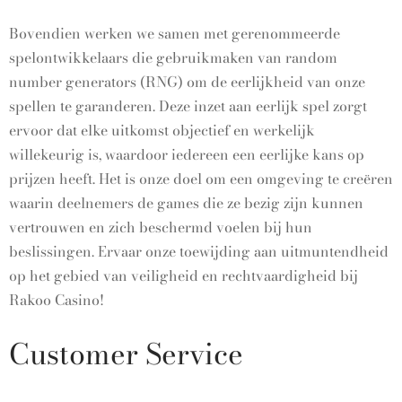
Bovendien werken we samen met gerenommeerde
spelontwikkelaars die gebruikmaken van random
number generators (RNG) om de eerlijkheid van onze
spellen te garanderen. Deze inzet aan eerlijk spel zorgt
ervoor dat elke uitkomst objectief en werkelijk
willekeurig is, waardoor iedereen een eerlijke kans op
prijzen heeft. Het is onze doel om een omgeving te creëren
waarin deelnemers de games die ze bezig zijn kunnen
vertrouwen en zich beschermd voelen bij hun
beslissingen. Ervaar onze toewijding aan uitmuntendheid
op het gebied van veiligheid en rechtvaardigheid bij
Rakoo Casino!
Customer Service