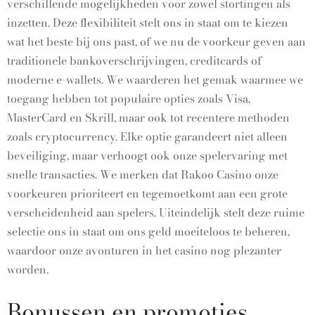
verschillende mogelijkheden voor zowel stortingen als
inzetten. Deze flexibiliteit stelt ons in staat om te kiezen
wat het beste bij ons past, of we nu de voorkeur geven aan
traditionele bankoverschrijvingen, creditcards of
moderne e-wallets. We waarderen het gemak waarmee we
toegang hebben tot populaire opties zoals Visa,
MasterCard en Skrill, maar ook tot recentere methoden
zoals cryptocurrency. Elke optie garandeert niet alleen
beveiliging, maar verhoogt ook onze spelervaring met
snelle transacties. We merken dat Rakoo Casino onze
voorkeuren prioriteert en tegemoetkomt aan een grote
verscheidenheid aan spelers. Uiteindelijk stelt deze ruime
selectie ons in staat om ons geld moeiteloos te beheren,
waardoor onze avonturen in het casino nog plezanter
worden.
Bonussen en promoties