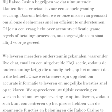
Bij Rakoo Casino begrijpen we dat uitmuntende
klantendienst cruciaal is voor een soepele gaming-
ervaring. Daarom hebben we er onze missie van gemaakt
om al onze deelnemers snel en efficiënt te ondersteunen.
Of je nu een vraag hebt over accountverificatie, game-
regels of betalingsprocessen, ons toegewijde team staat
altijd voor je gereed.
We leveren meerdere ondersteuningskanalen, waaronder
live chat, email en een uitgebreide FAQ-sectie, zodat u de
ondersteuning krijgt die u nodig hebt, op het moment dat
u die behoeft. Onze werknemers zijn opgeleid om
accurate informatie te leveren en mogelijke kwesties snel
op te klaren. We appreciëren uw tijdsinvestering en
werken hard om uw spelervaring te optimaliseren, zodat u
zich kunt concentreren op het plezier hebben van de
spannende functies en beloningen die Rakoo Casino te