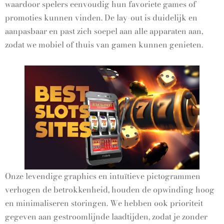
waardoor spelers eenvoudig hun favoriete games of
promoties kunnen vinden. De lay-out is duidelijk en
aanpasbaar en past zich soepel aan alle apparaten aan,
zodat we mobiel of thuis van gamen kunnen genieten.
Onze levendige graphics en intuïtieve pictogrammen
verhogen de betrokkenheid, houden de opwinding hoog
en minimaliseren storingen. We hebben ook prioriteit
gegeven aan gestroomlijnde laadtijden, zodat je zonder