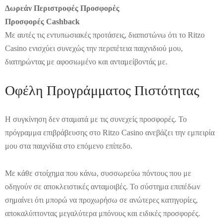
Δωρεάν Περιστροφές Προσφορές
Προσφορές Cashback
Με αυτές τις εντυπωσιακές προτάσεις, διαπιστώνω ότι το Ritzo
Casino ενισχύει συνεχώς την περιπέτεια παιχνιδιού μου,
διατηρώντας με αφοσιωμένο και ανταμείβοντάς με.
Οφέλη Προγράμματος Πιστότητας
Η συγκίνηση δεν σταματά με τις συνεχείς προσφορές. Το
πρόγραμμα επιβράβευσης στο Ritzo Casino ανεβάζει την εμπειρία
μου στα παιχνίδια στο επόμενο επίπεδο.
Με κάθε στοίχημα που κάνω, συσσωρεύω πόντους που με
οδηγούν σε αποκλειστικές ανταμοιβές. Το σύστημα επιπέδων
σημαίνει ότι μπορώ να προχωρήσω σε ανώτερες κατηγορίες,
αποκαλύπτοντας μεγαλύτερα μπόνους και ειδικές προσφορές.