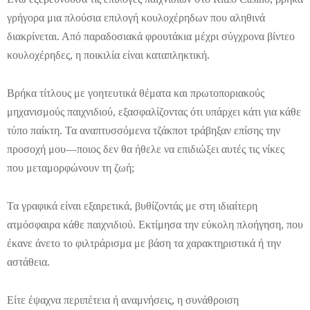
γρήγορα μια πλούσια επιλογή κουλοχέρηδων που αληθινά
διακρίνεται. Από παραδοσιακά φρουτάκια μέχρι σύγχρονα βίντεο
κουλοχέρηδες, η ποικιλία είναι καταπληκτική.
Βρήκα τίτλους με γοητευτικά θέματα και πρωτοποριακούς
μηχανισμούς παιχνιδιού, εξασφαλίζοντας ότι υπάρχει κάτι για κάθε
τύπο παίκτη. Τα αναπτυσσόμενα τζάκποτ τράβηξαν επίσης την
προσοχή μου—ποιος δεν θα ήθελε να επιδιώξει αυτές τις νίκες
που μεταμορφώνουν τη ζωή;
Τα γραφικά είναι εξαιρετικά, βυθίζοντάς με στη ιδιαίτερη
ατμόσφαιρα κάθε παιχνιδιού. Εκτίμησα την εύκολη πλοήγηση, που
έκανε άνετο το φιλτράρισμα με βάση τα χαρακτηριστικά ή την
αστάθεια.
Είτε έψαχνα περιπέτεια ή αναμνήσεις, η συνάθροιση