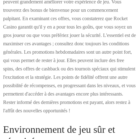
peuvent grandement améliorer votre expérience de jeu. Vous
trouverez des bonus de bienvenue pour un commencement
palpitant. En examinant ces offres, vous constaterez que Rocket
Casino garantit qu'il y en a pour tous les goûts, que vous soyez un
gros joueur ou que vous préfériez jouer la sécurité. L'essentiel est de
maximiser ces avantages ; consultez donc toujours les conditions
générales. Les promotions hebdomadaires sont un autre point fort,
qui vous permet de rester à jour. Elles peuvent inclure des free
spins, des offres de cashback ou des tournois spéciaux qui stimulent
l'excitation et la stratégie. Les points de fidélité offrent une autre
possibilité de récompenses, en progressant dans les niveaux, et vous
permettent d'accéder à des avantages encore plus intéressants.
Rester informé des dernières promotions est payant, alors restez à
l'affût des nouvelles opportunités !
Environnement de jeu sûr et