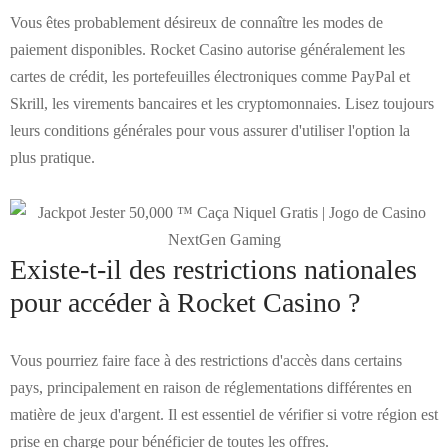
Vous êtes probablement désireux de connaître les modes de
paiement disponibles. Rocket Casino autorise généralement les
cartes de crédit, les portefeuilles électroniques comme PayPal et
Skrill, les virements bancaires et les cryptomonnaies. Lisez toujours
leurs conditions générales pour vous assurer d'utiliser l'option la
plus pratique.
Existe-t-il des restrictions nationales
pour accéder à Rocket Casino ?
Vous pourriez faire face à des restrictions d'accès dans certains
pays, principalement en raison de réglementations différentes en
matière de jeux d'argent. Il est essentiel de vérifier si votre région est
prise en charge pour bénéficier de toutes les offres.