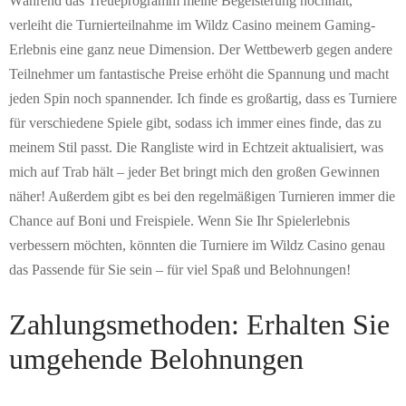
Während das Treueprogramm meine Begeisterung hochhält,
verleiht die Turnierteilnahme im Wildz Casino meinem Gaming-
Erlebnis eine ganz neue Dimension. Der Wettbewerb gegen andere
Teilnehmer um fantastische Preise erhöht die Spannung und macht
jeden Spin noch spannender. Ich finde es großartig, dass es Turniere
für verschiedene Spiele gibt, sodass ich immer eines finde, das zu
meinem Stil passt. Die Rangliste wird in Echtzeit aktualisiert, was
mich auf Trab hält – jeder Bet bringt mich den großen Gewinnen
näher! Außerdem gibt es bei den regelmäßigen Turnieren immer die
Chance auf Boni und Freispiele. Wenn Sie Ihr Spielerlebnis
verbessern möchten, könnten die Turniere im Wildz Casino genau
das Passende für Sie sein – für viel Spaß und Belohnungen!
Zahlungsmethoden: Erhalten Sie
umgehende Belohnungen