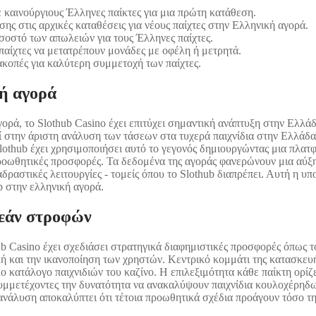
καινούργιους Έλληνες παίκτες για μια πρώτη κατάθεση.
ς στις αρχικές καταθέσεις για νέους παίχτες στην Ελληνική αγορά.
σοστό των απωλειών για τους Έλληνες παίχτες.
αίχτες να μετατρέπουν μονάδες με οφέλη ή μετρητά.
ακοπές για καλύτερη συμμετοχή των παίχτες.
κή αγορά
γορά, το Slothub Casino έχει επιτύχει σημαντική ανάπτυξη στην Ελλά
 στην άριστη ανάλυση των τάσεων στα τυχερά παιχνίδια στην Ελλάδα, η
othub έχει χρησιμοποιήσει αυτό το γεγονός δημιουργώντας μια πλατ
προωθητικές προσφορές. Τα δεδομένα της αγοράς φανερώνουν μια αύ
διαδραστικές λειτουργίες - τομείς όπου το Slothub διαπρέπει. Αυτή η
b στην ελληνική αγορά.
εάν στροφών
ub Casino έχει σχεδιάσει στρατηγικά διαφημιστικές προσφορές όπως
ή και την ικανοποίηση των χρηστών. Κεντρικό κομμάτι της κατασκευή
ο κατάλογο παιχνιδιών του καζίνο. Η επιλεξιμότητα κάθε παίκτη ορί
υμμετέχοντες την δυνατότητα να ανακαλύψουν παιχνίδια κουλοχέρηδων
ανάλυση αποκαλύπτει ότι τέτοια προωθητικά σχέδια προάγουν τόσο την