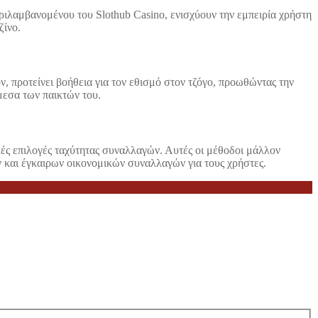
ριλαμβανομένου του Slothub Casino, ενισχύουν την εμπειρία χρήστη
ζίνο.
, προτείνει βοήθεια για τον εθισμό στον τζόγο, προωθώντας την
μεσα των παικτών του.
ές επιλογές ταχύτητας συναλλαγών. Αυτές οι μέθοδοι μάλλον
 και έγκαιρων οικονομικών συναλλαγών για τους χρήστες.