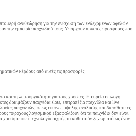
λεπτομερή αναθεώρηση για την ενίσχυση των ενδεχόμενων οφελών
υν την εμπειρία παιχνιδιού τους. Υπάρχουν αρκετές προσφορές που
ηματικών κέρδους από αυτές τις προσφορές.
 και τη λειτουργικότητα για τους χρήστες. Η ευρεία επιλογή
 δοκιμάζουν παιχνίδια slots, επιτραπέζια παιχνίδια και live
λογίας παιχνιδιών, όπως εικόνες υψηλής ανάλυσης και διαισθητικές
ρους παρόχους λογισμικού εξασφαλίζουν ότι τα παιχνίδια δεν είναι
να χρησιμοποιεί τεχνολογία αιχμής το καθιστούν ξεχωριστό ως έναν