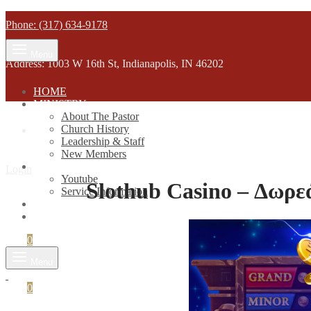
Phone: (317) 634-9178
Menu
Address: 1003 W 16th St, Indianapolis, IN 46202
HOME
MINISTRY
About The Pastor
Church History
Leadership & Staff
New Members
SERVICES
Login
Youtube
Slothub Casino – Δωρε
Service Information
STREAM
GIVELIFY
Cart
0
Menu
Cart
0