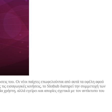
σεις του. Οι νέοι παίχτες επωφελούνται από αυτά τα οφέλη αφού
τις εισαγωγικές κινήσεις, το Slothub διατηρεί την συμμετοχή των
 χρήστη, αλλά εγείρει και απορίες σχετικά με τον αντίκτυπο του