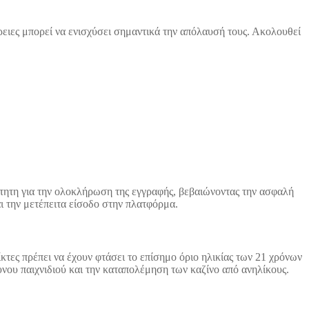
ρειες μπορεί να ενισχύσει σημαντικά την απόλαυσή τους. Ακολουθεί
τητη για την ολοκλήρωση της εγγραφής, βεβαιώνοντας την ασφαλή
ι την μετέπειτα είσοδο στην πλατφόρμα.
ίκτες πρέπει να έχουν φτάσει το επίσημο όριο ηλικίας των 21 χρόνων
νου παιχνιδιού και την καταπολέμηση των καζίνο από ανηλίκους.