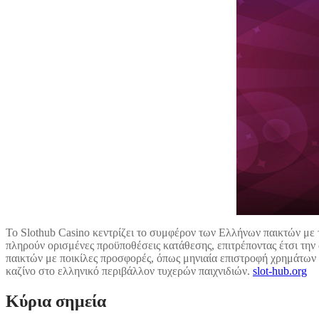
Το Slothub Casino κεντρίζει το συμφέρον των Ελλήνων παικτών με 
πληρούν ορισμένες προϋποθέσεις κατάθεσης, επιτρέποντας έτσι την 
παικτών με ποικίλες προσφορές, όπως μηνιαία επιστροφή χρημάτων κα
καζίνο στο ελληνικό περιβάλλον τυχερών παιχνιδιών.
slot-hub.org
Κύρια σημεία