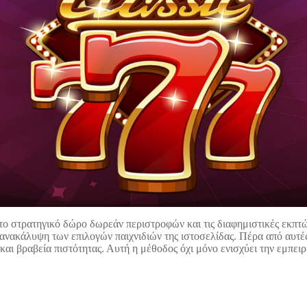
το στρατηγικό δώρο δωρεάν περιστροφών και τις διαφημιστικές εκπτώ
ανακάλυψη των επιλογών παιχνιδιών της ιστοσελίδας. Πέρα από αυτές 
ι βραβεία πιστότητας. Αυτή η μέθοδος όχι μόνο ενισχύει την εμπειρία