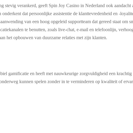
g stevig verankerd, geeft Spin Joy Casino in Nederland ook aandacht aa
nderkent dat persoonlijke assistentie de klanttevredenheid en -loyalitei
 aanwending van een hoog opgeleid supportteam dat gereed staat om sne
ekanalen te benutten, zoals live-chat, e-mail en telefoonlijn, verhoog
 aan het opbouwen van duurzame relaties met zijn klanten.
iel gamificatie en heeft met nauwkeurige zorgvuldigheid een krachtig 
onderweg kunnen spelen zonder in te verminderen op kwaliteit of ervari