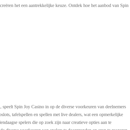
n creëren het een aantrekkelijke keuze. Ontdek hoe het aanbod van Spin
, speelt Spin Joy Casino in op de diverse voorkeuren van deelnemers
ots, tafelspellen en spellen met live dealers, wat een opmerkelijke
endaagse spelers die op zoek zijn naar creatieve opties aan te