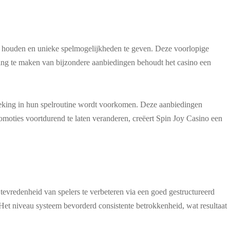
 te houden en unieke spelmogelijkheden te geven. Deze voorlopige
utting te maken van bijzondere aanbiedingen behoudt het casino een
reking in hun spelroutine wordt voorkomen. Deze aanbiedingen
romoties voortdurend te laten veranderen, creëert Spin Joy Casino een
tevredenheid van spelers te verbeteren via een goed gestructureerd
. Het niveau systeem bevorderd consistente betrokkenheid, wat resultaat