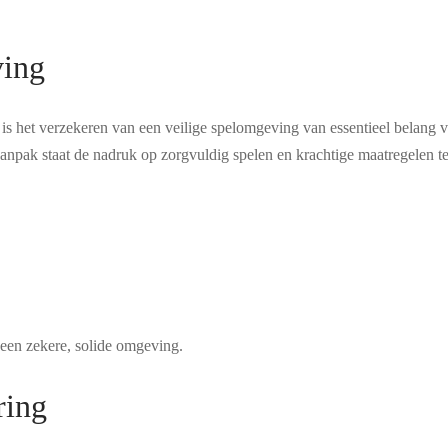
ving
is het verzekeren van een veilige spelomgeving van essentieel belang 
aanpak staat de nadruk op zorgvuldig spelen en krachtige maatregelen 
een zekere, solide omgeving.
ring