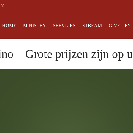
202
HOME
MINISTRY
SERVICES
STREAM
GIVELIFY
no – Grote prijzen zijn op 