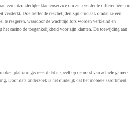
n een uitzonderlijke klantenservice om zich verder te differentiëren in
t versterkt. Doeltreffende reactietijden zijn cruciaal, omdat ze een
l te reageren, waardoor de wachttijd fors worden verkleind en
t het casino de toegankelijkheid voor zijn klanten. De toewijding aan
mobiel platform gecreëerd dat inspeelt op de nood van actuele gamers
ng. Door data onderzoek is het duidelijk dat het mobiele assortiment