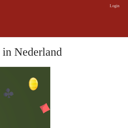
Login
u in Nederland