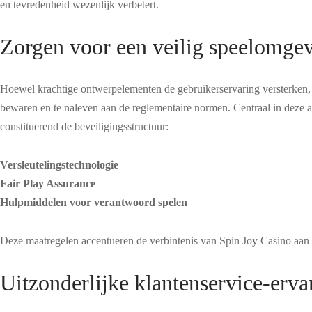
en tevredenheid wezenlijk verbetert.
Zorgen voor een veilig speelomge
Hoewel krachtige ontwerpelementen de gebruikerservaring versterken, 
bewaren en te naleven aan de reglementaire normen. Centraal in deze 
constituerend de beveiligingsstructuur:
Versleutelingstechnologie
Fair Play Assurance
Hulpmiddelen voor verantwoord spelen
Deze maatregelen accentueren de verbintenis van Spin Joy Casino aan 
Uitzonderlijke klantenservice-erva