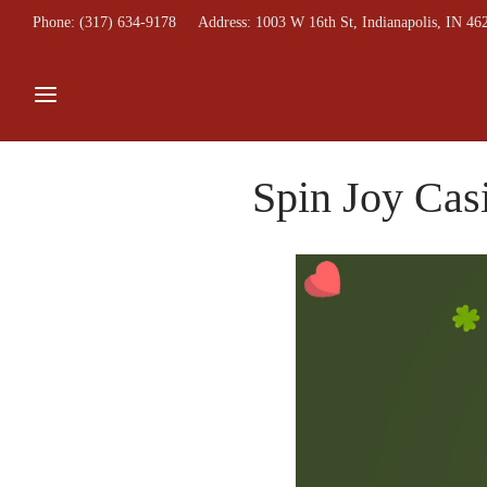
Phone: (317) 634-9178
Address: 1003 W 16th St, Indianapolis, IN 46
Spin Joy Casi