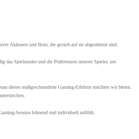
ver Aktionen und Boni, die gezielt auf sie abgestimmt sind.
dig das Spielmuster und die Präferenzen unserer Spieler, um
 genau dieses maßgeschneiderte Gaming-Erlebnis möchten wir bieten.
nterstrichen.
Gaming-Session lohnend und individuell anfühlt.