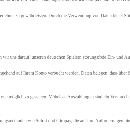
zererlebnis zu gewährleisten. Durch die Verwendung von Daten bietet Sp
n wir uns darauf, unseren deutschen Spielern störungsfreie Ein- und 
 umgehend auf Ihrem Konto verbucht werden. Daten belegen, dass über 
t wie möglich zu gestalten. Mühelose Auszahlungen sind ein Versprech
lungsmethoden wie Sofort und Giropay, die auf Ihre Anforderungen hin