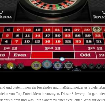
and und bieten ihnen ein fesselndes und maßgeschneidertes Spielerlebni
elen von Top-Entwicklern bevorzugen. Dieser Schwerpunkt garantiert
lebnis führen und was Spin Sahara zu einer exzellenten Wahl für deut