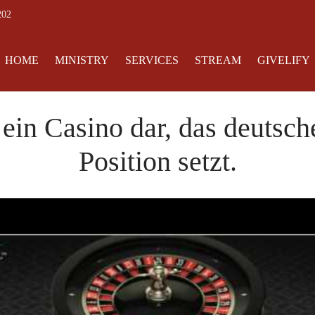
202
HOME
MINISTRY
SERVICES
STREAM
GIVELIFY
ein Casino dar, das deutsche
Position setzt.