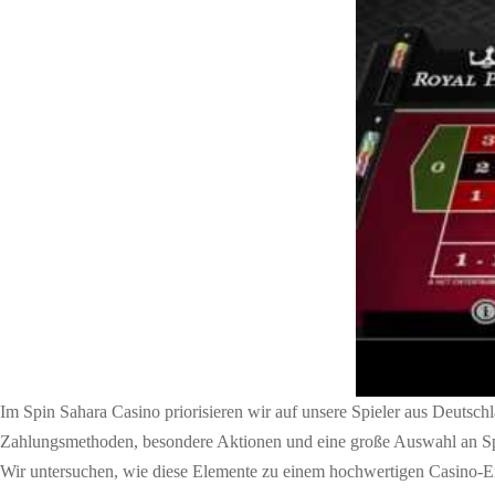
Im Spin Sahara Casino priorisieren wir auf unsere Spieler aus Deutschl
Zahlungsmethoden, besondere Aktionen und eine große Auswahl an Spi
Wir untersuchen, wie diese Elemente zu einem hochwertigen Casino-Er