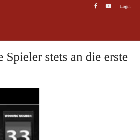
Login
 Spieler stets an die erste