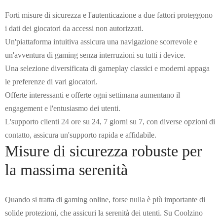
Forti misure di sicurezza e l'autenticazione a due fattori proteggono
i dati dei giocatori da accessi non autorizzati.
Un'piattaforma intuitiva assicura una navigazione scorrevole e
un'avventura di gaming senza interruzioni su tutti i device.
Una selezione diversificata di gameplay classici e moderni appaga
le preferenze di vari giocatori.
Offerte interessanti e offerte ogni settimana aumentano il
engagement e l'entusiasmo dei utenti.
L'supporto clienti 24 ore su 24, 7 giorni su 7, con diverse opzioni di
contatto, assicura un'supporto rapida e affidabile.
Misure di sicurezza robuste per
la massima serenità
Quando si tratta di gaming online, forse nulla è più importante di
solide protezioni, che assicuri la serenità dei utenti. Su Coolzino