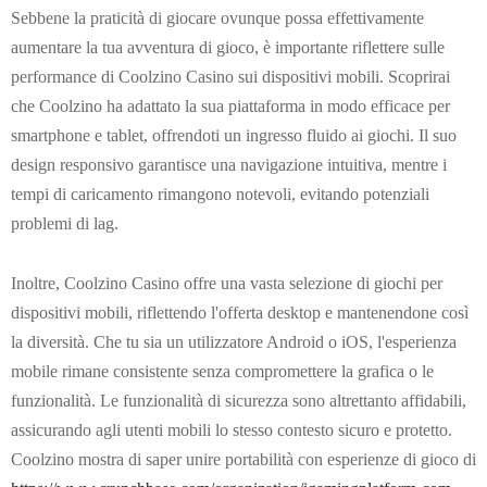
Sebbene la praticità di giocare ovunque possa effettivamente
aumentare la tua avventura di gioco, è importante riflettere sulle
performance di Coolzino Casino sui dispositivi mobili. Scoprirai
che Coolzino ha adattato la sua piattaforma in modo efficace per
smartphone e tablet, offrendoti un ingresso fluido ai giochi. Il suo
design responsivo garantisce una navigazione intuitiva, mentre i
tempi di caricamento rimangono notevoli, evitando potenziali
problemi di lag.
Inoltre, Coolzino Casino offre una vasta selezione di giochi per
dispositivi mobili, riflettendo l'offerta desktop e mantenendone così
la diversità. Che tu sia un utilizzatore Android o iOS, l'esperienza
mobile rimane consistente senza compromettere la grafica o le
funzionalità. Le funzionalità di sicurezza sono altrettanto affidabili,
assicurando agli utenti mobili lo stesso contesto sicuro e protetto.
Coolzino mostra di saper unire portabilità con esperienze di gioco di