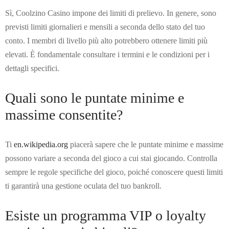
Sì, Coolzino Casino impone dei limiti di prelievo. In genere, sono
previsti limiti giornalieri e mensili a seconda dello stato del tuo
conto. I membri di livello più alto potrebbero ottenere limiti più
elevati. È fondamentale consultare i termini e le condizioni per i
dettagli specifici.
Quali sono le puntate minime e
massime consentite?
Ti
en.wikipedia.org
piacerà sapere che le puntate minime e massime
possono variare a seconda del gioco a cui stai giocando. Controlla
sempre le regole specifiche del gioco, poiché conoscere questi limiti
ti garantirà una gestione oculata del tuo bankroll.
Esiste un programma VIP o loyalty